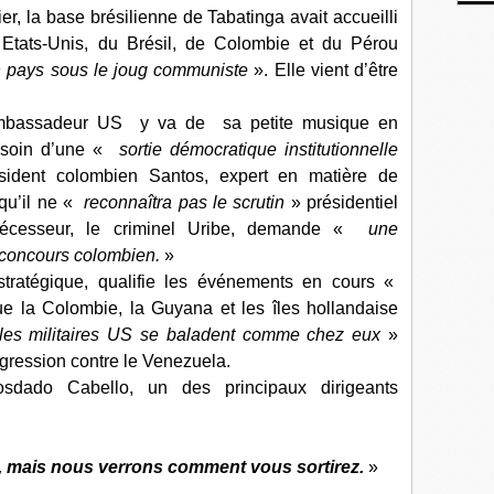
, la base brésilienne de Tabatinga avait accueilli
ts-Unis, du Brésil, de Colombie et du Pérou
 pays sous le joug communiste
». Elle vient d’être
ambassadeur US y va de sa petite musique en
esoin d’une «
sortie démocratique institutionnelle
ésident colombien Santos, expert en matière de
 qu’il ne «
reconnaîtra pas le scrutin
» présidentiel
décesseur, le criminel Uribe, demande «
une
e concours colombien.
»
stratégique, qualifie les événements en cours «
e la Colombie, la Guyana et les îles hollandaise
les militaires US se baladent comme chez eux
»
agression contre le Venezuela.
osdado Cabello, un des principaux dirigeants
ez, mais nous verrons comment vous sortirez.
»