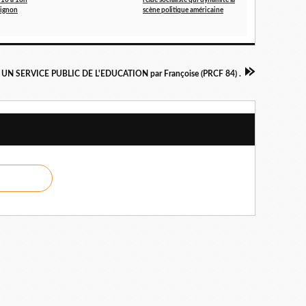
/10 à 18h
l’élue socialiste qui dynamite la
vignon
scène politique américaine
UN SERVICE PUBLIC DE L'EDUCATION par Françoise (PRCF 84) .