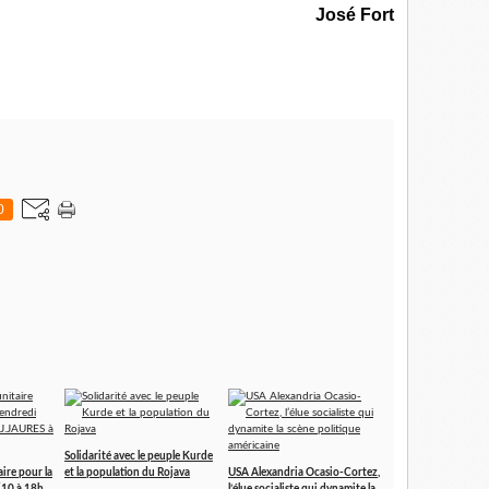
José Fort
0
Solidarité avec le peuple Kurde
ire pour la
et la population du Rojava
USA Alexandria Ocasio-Cortez,