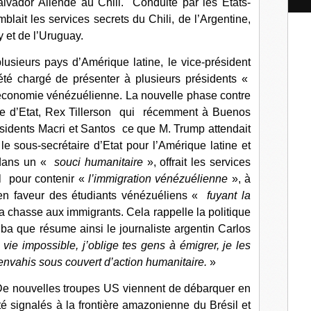
vador Allende au Chili. Conduite par les Etats-
l
blait les services secrets du Chili, de l’Argentine,
y et de l’Uruguay.
usieurs pays d’Amérique latine, le vice-président
été chargé de présenter à plusieurs présidents «
l’économie vénézuélienne. La nouvelle phase contre
ire d’Etat, Rex Tillerson qui récemment à Buenos
ésidents Macri et Santos ce que M. Trump attendait
 sous-secrétaire d’Etat pour l’Amérique latine et
, dans un «
souci humanitaire
», offrait les services
l pour contenir «
l’immigration vénézuélienne
», à
 en faveur des étudiants vénézuéliens «
fuyant la
la chasse aux immigrants. Cela rappelle la politique
ba que résume ainsi le journaliste argentin Carlos
a vie impossible, j’oblige tes gens à émigrer, je les
t’envahis sous couvert d’action humanitaire.
»
s. De nouvelles troupes US viennent de débarquer en
signalés à la frontière amazonienne du Brésil et