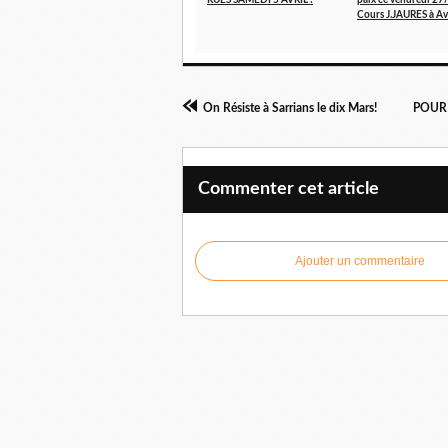
RUES SAMEDI 5 AVRIL !
paix ce vendredi 27
Cours J.JAURES à A
On Résiste à Sarrians le dix Mars!
POUR 
Commenter cet article
Ajouter un commentaire