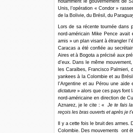
notamment le gouvernement de Sal
Unis, l’opération « Condor » rassem
de la Bolivie, du Brésil, du Paragua
Lors de sa récente tournée dans pl
nord-américain Mike Pence avait 
amis » un plan visant à étrangler 
Caracas a été confiée au secréta
Aires et à Bogota a précisé aux pr
d’eux. Dans le même mouvement, le
les Caraïbes, Francisco Palmieri
yankees à la Colombie et au Brési
l’Argentine et au Pérou une aide
dictature
» alors que ces pays font 
nord-américaine en direction de Cu
Aznarez, je le cite : «
Je te fais l
reçois les bras ouverts et après je 
Il y a cette fois le bruit des arme
Colombie. Des mouvements ont été 