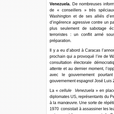
Venezuela.
De nombreuses informa
de « conseillers » très spéciau
Washington et de ses alliés d’en
d’ingérence agressive contre un pay
plus seulement de sabotage éco
terroristes : un conflit armé 
préparation.
Il y a eu d’abord à Caracas l’annon
prochain qui a provoqué l’ire de 
consultation électorale démocratiq
attente et au dernier moment, l’op
avec le gouvernement pourtant
gouvernement espagnol José Luis 
La «
cellule Venezuela
» en plac
diplomates US, représentants du Pe
à la manœuvre. Une sorte de répéti
1970 consistait à assassiner les le