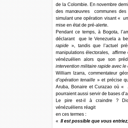
de la Colombie. En novembre dernier
des manœuvres communes des Eta
simulant une opération visant «
un
mise en état de pré-alerte.
Pendant ce temps, à Bogota, l’
déclarant que le Venezuela a b
rapide
», tandis que l’actuel pr
manipulations électorales, affirme
vénézuélien alors que son pré
intervention militaire rapide avec l
William Izarra, commentateur géo
d’opération tenaille
» et précise qu
Aruba, Bonaire et Curazao où «
pourraient aussi servir de bases d’
Le pire est-il à craindre ? Di
vénézuéliens réagit
en ces termes :
«
Il est possible que vous entri