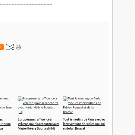
-----------------------------------
0
es,
Européennes: affluence à
Tout le meeting de Paris avec les
.Tribune
Velleron pour la rencontre avec
interventions de Fabien Roussel
bon
Marie-Hélène Bourlard (84)
et de Ian Brossat