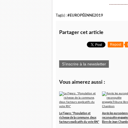
-------------
Tag(s) :
#EUROPÉENNE2019
Partager cet article
Repost
S'inscrire à la newsletter
Vous aimerez aussi :
Le Figaro: "Population et
Après les européenn
richesse de la commune, deux
reconquête engagée
facteurs explicatifs du vote RN"
libre de Jean Cham