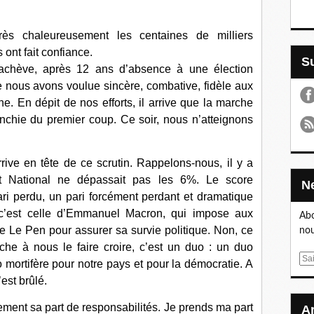
rès chaleureusement les centaines de milliers
 ont fait confiance.
achève, après 12 ans d’absence à une élection
 nous avons voulue sincère, combative, fidèle aux
. En dépit de nos efforts, il arrive que la marche
ranchie du premier coup. Ce soir, nous n’atteignons
rive en tête de ce scrutin. Rappelons-nous, il y a
nt National ne dépassait pas les 6%. Le score
pari perdu, un pari forcément perdant et dramatique
, c’est celle d’Emmanuel Macron, qui impose aux
Abo
e Le Pen pour assurer sa survie politique. Non, ce
nou
he à nous le faire croire, c’est un duo : un duo
E
mortifère pour notre pays et pour la démocratie. A
m
est brûlé.
a
i
ent sa part de responsabilités. Je prends ma part