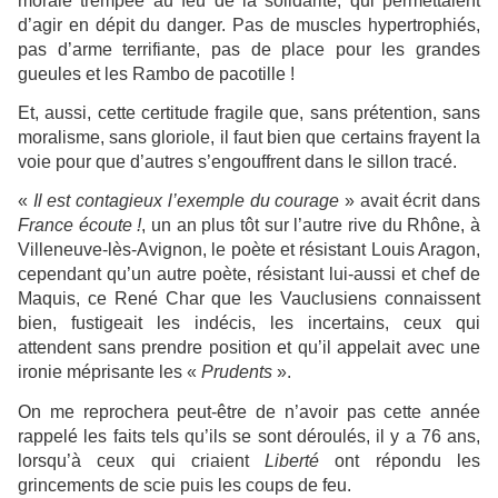
morale trempée au feu de la solidarité, qui permettaient
d’agir en dépit du danger. Pas de muscles hypertrophiés,
pas d’arme terrifiante, pas de place pour les grandes
gueules et les Rambo de pacotille !
Et, aussi, cette certitude fragile que, sans prétention, sans
moralisme, sans gloriole, il faut bien que certains frayent la
voie pour que d’autres s’engouffrent dans le sillon tracé.
«
Il est contagieux l’exemple du courage
» avait écrit dans
France écoute !
, un an plus tôt sur l’autre rive du Rhône, à
Villeneuve-lès-Avignon, le poète et résistant Louis Aragon,
cependant qu’un autre poète, résistant lui-aussi et chef de
Maquis, ce René Char que les Vauclusiens connaissent
bien, fustigeait les indécis, les incertains, ceux qui
attendent sans prendre position et qu’il appelait avec une
ironie méprisante les «
Prudents
».
On me reprochera peut-être de n’avoir pas cette année
rappelé les faits tels qu’ils se sont déroulés, il y a 76 ans,
lorsqu’à ceux qui criaient
Liberté
ont répondu les
grincements de scie puis les coups de feu.