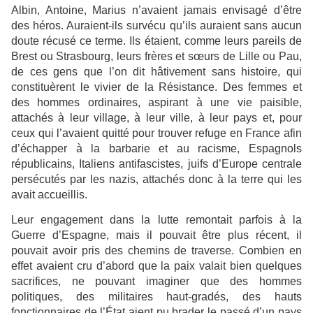
Albin, Antoine, Marius n’avaient jamais envisagé d’être
des héros. Auraient-ils survécu qu’ils auraient sans aucun
doute récusé ce terme. Ils étaient, comme leurs pareils de
Brest ou Strasbourg, leurs frères et sœurs de Lille ou Pau,
de ces gens que l’on dit hâtivement sans histoire, qui
constituèrent le vivier de la Résistance. Des femmes et
des hommes ordinaires, aspirant à une vie paisible,
attachés à leur village, à leur ville, à leur pays et, pour
ceux qui l’avaient quitté pour trouver refuge en France afin
d’échapper à la barbarie et au racisme, Espagnols
républicains, Italiens antifascistes, juifs d’Europe centrale
persécutés par les nazis, attachés donc à la terre qui les
avait accueillis.
Leur engagement dans la lutte remontait parfois à la
Guerre d’Espagne, mais il pouvait être plus récent, il
pouvait avoir pris des chemins de traverse. Combien en
effet avaient cru d’abord que la paix valait bien quelques
sacrifices, ne pouvant imaginer que des hommes
politiques, des militaires haut-gradés, des hauts
fonctionnaires de l’État aient pu brader le passé d’un pays