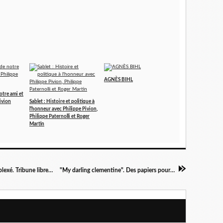
AGNÈS BIHL
otre ami et
ivion
Sablet : Histoire et politique à
l'honneur avec Philippe Pivion,
Philippe Paternolli et Roger
Martin
La solidarité, faux nez d'un capitalisme décomplexé. Tribune libre de B.R
"My darling clementine". Des papiers pour tous!