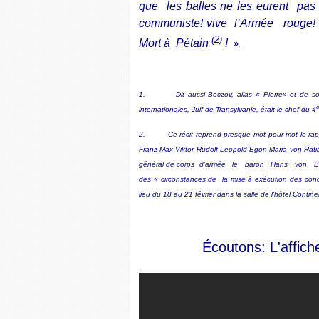
que les balles ne les eurent pas
communiste! vive l’Armée rouge! v
(2)
Mort à Pétain
!
».
1. Dit aussi Boczov, alias « Pierre» et de son 
è
internationales, Juif de Transylvanie, était le chef du 4
2. Ce récit reprend presque mot pour mot le rapport d
Franz Max Viktor Rudolf Leopold Egon Maria von Ratibo
général de corps d'armée le baron Hans von Boine
des « circonstances de la mise à exécution des con
lieu du 18 au 21 février dans la salle de l'hôtel Contin
Écoutons: L'affic