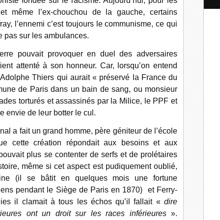
niste fondée sur le racisme. Aujourd’hui, pour les
l
 et même l’ex-chouchou de la gauche, certains
ay, l’ennemi c’est toujours le communisme, ce qui
re pas sur les ambulances.
rre pouvait provoquer en duel des adversaires
vaient attenté à son honneur. Car, lorsqu’on entend
’Adolphe Thiers qui aurait « préservé la France du
ne de Paris dans un bain de sang, ou monsieur
ades torturés et assassinés par la Milice, le PPF et
e envie de leur botter le cul.
nal a fait un grand homme, père géniteur de l’école
ue cette création répondait aux besoins et aux
ouvait plus se contenter de serfs et de prolétaires
istoire, même si cet aspect est pudiquement oublié,
ne (il se bâtit en quelques mois une fortune
iens pendant le Siège de Paris en 1870) et Ferry-
ies il clamait à tous les échos qu’il fallait «
dire
eures ont un droit sur les races inférieures
».