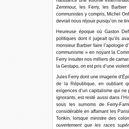
naissance une volonté exterminatio
Zemmour, les Ferry, les Barbier
communistes y compris, Michel Onfr
devrait nous réjouir puisqu’on ne ti
Heureuse époque où Gaston Defe
politiques dont il jugeait qu’ils a
monsieur Barbier faire l’apologie d
communisme » en noyant la Commu
Ferry insulter nos milliers de camar
la Gestapo, on est pris d’une violent
Jules Ferry dont une imagerie d’Épi
de la République, en oubliant q
exigences d’un capitalisme qui ne p
ignorants, est resté aussi dans l’H
sous les surnoms de Ferry-Fami
considérable en affamant les Paris
Tonkin, lorsque ministre des colon
ouvertement que les races supéri