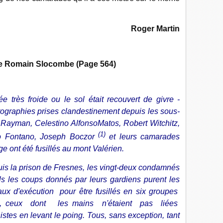
Roger Martin
de Romain Slocombe (Page 564)
e très froide ou le sol était recouvert de givre -
ographies prises clandestinement depuis les sous-
Rayman, Celestino Alfonso­Matos, Robert Witchitz,
(1)
co Fontano, Joseph Boczor
et leurs camarades
e ont été fusillés au mont Valérien.
is la prison de Fresnes, les vingt-deux condamnés
uls les coups donnés par leurs gardiens purent les
aux d'exécution pour être fusillés en six groupes
6, ceux dont les mains n'étaient pas liées
es en levant le poing. Tous, sans exception, tant