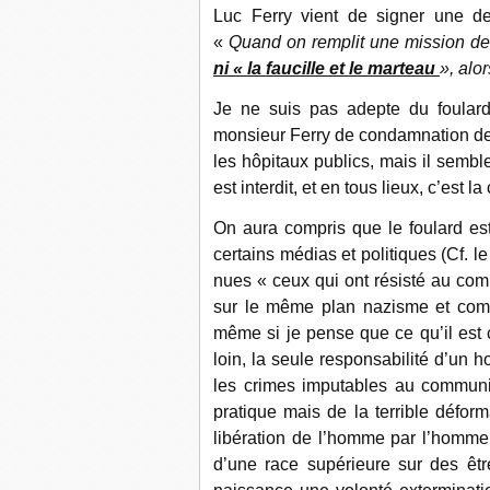
Luc Ferry vient de signer une de
«
Quand on remplit une mission de 
ni « la faucille et le marteau
», alo
Je ne suis pas adepte du foulard
monsieur Ferry de condamnation de c
les hôpitaux publics, mais il semble 
est interdit, et en tous lieux, c’est 
On aura compris que le foulard est 
certains médias et politiques (Cf. l
nues « ceux qui ont résisté au co
sur le même plan nazisme et comm
même si je pense que ce qu’il est 
loin, la seule responsabilité d’un 
les crimes imputables au commun
pratique mais de la terrible déforma
libération de l’homme par l’homme. 
d’une race supérieure sur des être