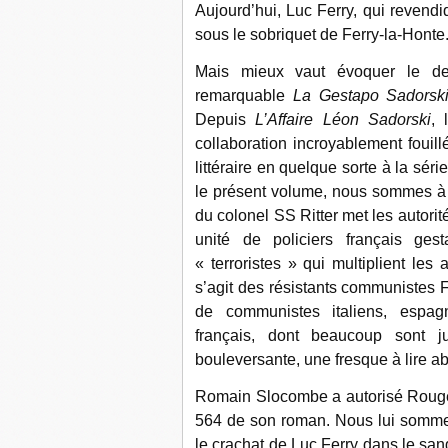
Aujourd’hui, Luc Ferry, qui revendi
sous le sobriquet de Ferry-la-Honte
Mais mieux vaut évoquer le der
remarquable
La Gestapo Sadorsk
Depuis
L’Affaire Léon Sadorski
, 
collaboration incroyablement fouil
littéraire en quelque sorte à la séri
le présent volume, nous sommes à 
du colonel SS Ritter met les autori
unité de policiers français ges
« terroristes » qui multiplient les 
s’agit des résistants communistes
de communistes italiens, espagn
français, dont beaucoup sont ju
bouleversante, une fresque à lire a
Romain Slocombe a autorisé Rouge 
564 de son roman. Nous lui sommes
le crachat de Luc Ferry dans le sa