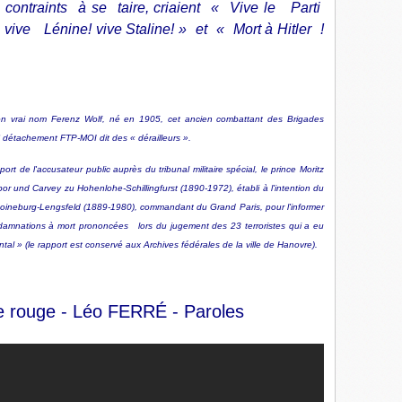
 contraints à se taire, criaient « Vive le Parti
ive Lénine! vive Staline! » et « Mort à Hitler !
vrai nom Ferenz Wolf, né en 1905, cet ancien combattant des Brigades
détachement FTP-MOI dit des « dérailleurs ».
e l'accusateur public auprès du tribunal militaire spécial, le prince Moritz
r und Carvey zu Hohenlohe-Schillingfurst (1890-1972), établi à l'intention du
burg-Lengsfeld (1889-1980), commandant du Grand Paris, pour l'informer
damnations à mort prononcées lors du jugement des 23 terroristes qui a eu
ental » (le rapport est conservé aux Archives fédérales de la ville de Hanovre).
he rouge - Léo FERRÉ - Paroles