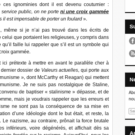
 ces ignominies dont il est devenu coutumier :
service public, on ne porte
ni une croix gammée
rs il est impensable de porter un foulard
».
, même si je n’ai pas trouvé dans les écrits de
elui que portaient les religieuses, y compris dans
qu’il faille lui rappeler que s’il est un symbole qui
la croix gammée.
ici prétexte à mettre en avant le parallèle cher à
e dernier dossier de
Valeurs actuelles
, qui porte aux
mmunisme », dont McCarthy et Reagan) qui mettent
unisme. Je ne suis pas nostalgique de Staline,
convenu de baptiser « stalinisme » dépasse, et de
Abo
homme, mais je voudrais rappeler que les erreurs et
nou
isme ne sont pas la conséquence de sa mise en
E
tion d’une idéologie dont le but était, et reste, la
m
Le nazisme, au contraire, prônait la force brutale
a
s inférieurs, voire dégénérés, et affichait dès sa
i