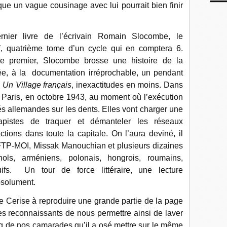
que un vague cousinage avec lui pourrait bien finir
.
nier livre de l’écrivain Romain Slocombe, le
i
, quatrième tome d’un cycle qui en comptera 6.
le premier, Slocombe brosse une histoire de la
lée, à la documentation irréprochable, un pendant
e
Un Village français
, inexactitudes en moins.
Dans
Paris, en octobre 1943, au moment où l’exécution
tés allemandes sur les dents. Elles vont charger une
tapistes de traquer et démanteler les réseaux
actions dans toute la capitale. On l’aura deviné, il
 FTP-MOI, Missak Manouchian et plusieurs dizaines
ols, arméniens, polonais, hongrois, roumains,
ifs. Un tour de force littéraire, une lecture
bsolument.
Cerise à reproduire une grande partie de la page
 reconnaissants de nous permettre ainsi de laver
ng de nos camarades qu’il a osé mettre sur le même