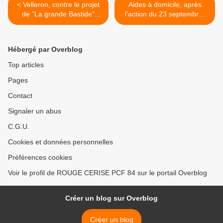
< Velleron, contre le projet
Aides à domicile, après
de "La grande Bastide"
l'action du 23 septembre,
mobilisation samedi 25
rester mobilisés pour des
septembre
avancées >
Hébergé par Overblog
Top articles
Pages
Contact
Signaler un abus
C.G.U.
Cookies et données personnelles
Préférences cookies
Voir le profil de ROUGE CERISE PCF 84 sur le portail Overblog
Créer un blog sur Overblog
Créer un blog