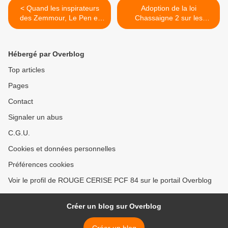
< Quand les inspirateurs
Adoption de la loi
des Zemmour, Le Pen et
Chassaigne 2 sur les
autres Ciotti souillaient les
retraites agricoles de
murs d’Avignon . Roger
conjoints >
Martin
Hébergé par Overblog
Top articles
Pages
Contact
Signaler un abus
C.G.U.
Cookies et données personnelles
Préférences cookies
Voir le profil de ROUGE CERISE PCF 84 sur le portail Overblog
Créer un blog sur Overblog