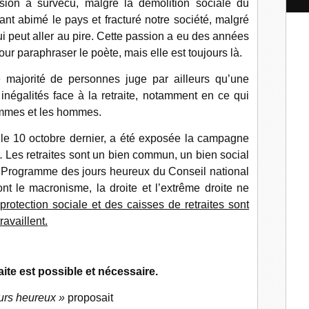
ssion a survécu, malgré la démolition sociale du
l
ant abimé le pays et fracturé notre société, malgré
ui peut aller au pire. Cette passion a eu des années
our paraphraser le poète, mais elle est toujours là.
 majorité de personnes juge par ailleurs qu’une
inégalités face à la retraite, notamment en ce qui
femmes et les hommes.
le 10 octobre dernier, a été exposée la campagne
.
Les retraites sont un bien commun, un bien social
u Programme des jours heureux du Conseil national
nt le macronisme, la droite et l’extrême droite ne
rotection sociale et des caisses de retraites sont
ravaillent.
te est possible et nécessaire.
urs heureux »
proposait