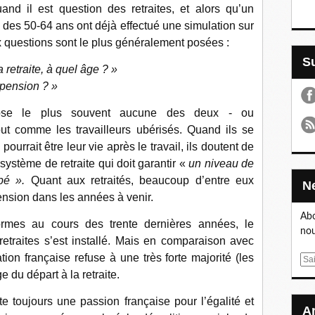
and il est question des retraites, et alors qu’un
s des 50-64 ans ont déjà effectué une simulation sur
ux questions sont le plus généralement posées :
retraite, à quel âge ? »
 pension ? »
ose le plus souvent aucune des deux - ou
ut comme les travailleurs ubérisés. Quand ils se
pourrait être leur vie après le travail, ils doutent de
 système de retraite qui doit garantir «
un niveau de
ipé ».
Quant aux retraités, beaucoup d’entre eux
pension dans les années à venir.
Abo
ormes au cours des trente dernières années, le
nou
etraites s’est installé. Mais en comparaison avec
ion française refuse à une très forte majorité (les
E
ge du départ à la retraite.
m
a
te toujours une passion française pour l’égalité et
i