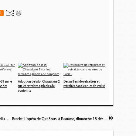
0
GT sur le
Adoption de la loi Chassaigne 2
Des milliers de retraitées et
me des
sur les retraites agricoles de
retraités dans les rues de Paris !
conjoints
Sarrians: résister à 17 ans. Témoignage de Claudius Vard
Brecht: L'opéra de Qat'Sous, à Beaume, dimanche 18 décembre.