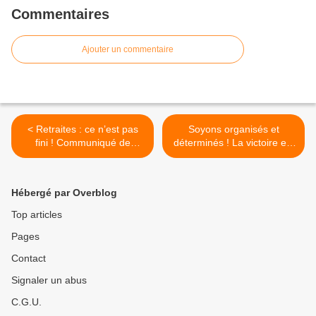
Commentaires
Ajouter un commentaire
< Retraites : ce n’est pas
Soyons organisés et
fini ! Communiqué de
déterminés ! La victoire est
l'Intersyndicale
devant nous a portée de
main ! Laurent Brun >
Hébergé par Overblog
Top articles
Pages
Contact
Signaler un abus
C.G.U.