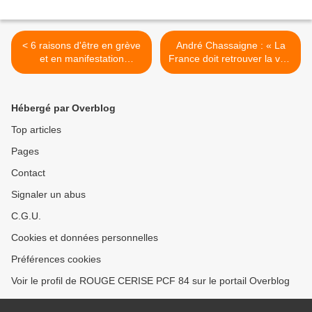
< 6 raisons d'être en grève
André Chassaigne : « La
et en manifestation
France doit retrouver la voix
vendredi 13 octobre. Appel
qui était la sienne en Israël-
de l'UD CGT 84
Palestine » >
Hébergé par Overblog
Top articles
Pages
Contact
Signaler un abus
C.G.U.
Cookies et données personnelles
Préférences cookies
Voir le profil de ROUGE CERISE PCF 84 sur le portail Overblog