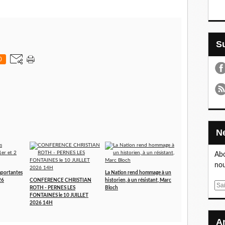
0
Abo
nou
portantes
La Nation rend hommage à un
26
CONFERENCE CHRISTIAN
historien, à un résistant, Marc
E
ROTH - PERNES LES
Bloch
m
FONTAINES le 10 JUILLET
2026 14H
a
i