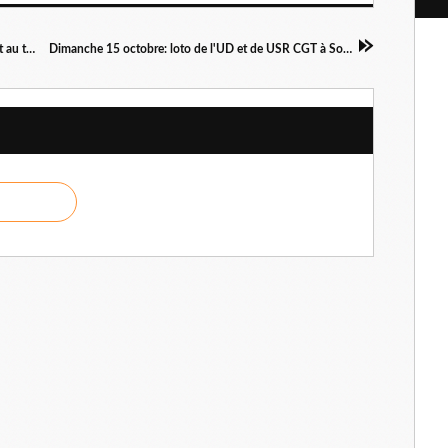
l
En Vaucluse, comme ailleurs, dire non à la mort au travail.
Dimanche 15 octobre: loto de l'UD et de USR CGT à Sorgues.