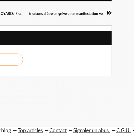
SOPHIA CHIKIROU, Aymeric CARON, Louis BOYARD: Franchement Ignobles! Billet d’humeur de Roger Martin
6 raisons d'être en grève et en manifestation vendredi 13 octobre. Appel de l'UD CGT 84
erblog
Top articles
Contact
Signaler un abus
C.G.U.