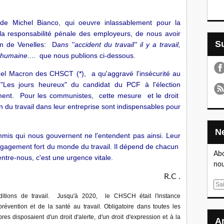
e Michel Bianco, qui oeuvre inlassablement pour la
 la responsabilité pénale des employeurs, de nous avoir
en de Venelles: D
ans ''accident du travail'' il y a travail,
 humaine..
.. que nous publions ci-dessous.
l Macron des CHSCT (*), a qu'aggravé l'insécurité au
 "Les jours heureux" du candidat du PCF à l'élection
ssement. Pour les communistes, cette mesure et le droit
on du travail dans leur entreprise sont indispensables pour
mmis qui nous gouvernent ne l'entendent pas ainsi. Leur
gagement fort du monde du travail. Il dépend de chacun
Abo
entre-nous, c'est une urgence vitale.
nou
R.C .
E
m
itions de travail. Jusqu'à 2020, le CHSCH était l'instance
a
évention et de la santé au travail. Obligatoire dans toutes les
i
s disposaient d'un droit d'alerte, d'un droit d'expression et à la