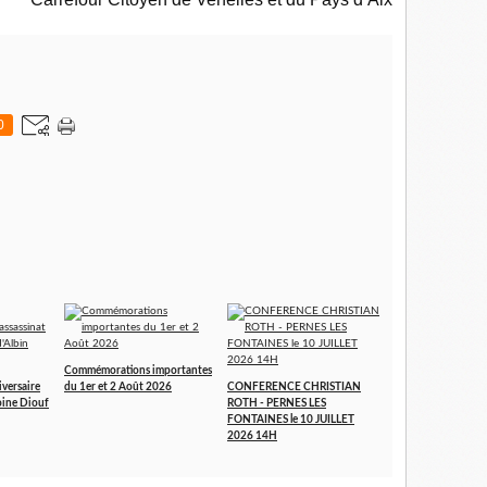
0
Commémorations importantes
iversaire
du 1er et 2 Août 2026
CONFERENCE CHRISTIAN
toine Diouf
ROTH - PERNES LES
FONTAINES le 10 JUILLET
2026 14H