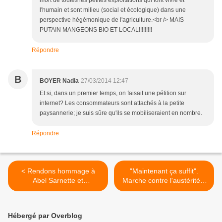
mort de toutes les petites exploitations qui font vivre et
l'humain et sont milieu (social et écologique) dans une
perspective hégémonique de l'agriculture.<br /> MAIS
PUTAIN MANGEONS BIO ET LOCAL!!!!!!!!!
Répondre
B
BOYER Nadia
27/03/2014 12:47
Et si, dans un premier temps, on faisait une pétition sur
internet? Les consommateurs sont attachés à la petite
paysannerie; je suis sûre qu'ils se mobiliseraient en nombre.
Répondre
< Rendons hommage à
"Maintenant ça suffit".
Abel Sarnette et
Marche contre l'austérité à
poursuivons son combat
Paris le 12 avril >
aujourd'hui.
Hébergé par Overblog