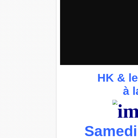
HK & le
à 
Samedi 