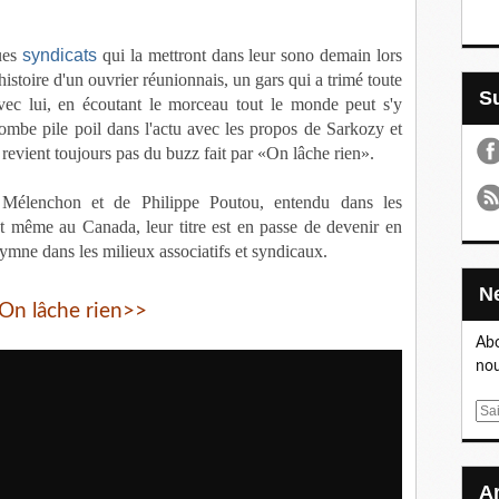
ues
syndicats
qui la mettront dans leur sono demain lors
 l'histoire d'un ouvrier réunionnais, un gars qui a trimé toute
avec lui, en écoutant le morceau tout le monde peut s'y
 tombe pile poil dans l'actu avec les propos de Sarkozy et
n revient toujours pas du buzz fait par «On lâche rien».
élenchon et de Philippe Poutou, entendu dans les
 même au Canada, leur titre est en passe de devenir en
hymne dans les milieux associatifs et syndicaux.
On lâche rien>>
Abo
nou
E
m
a
i