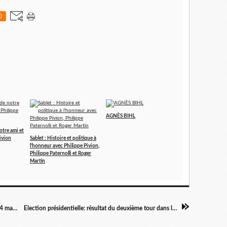
0
AGNÈS BIHL
otre ami et
ivion
Sablet : Histoire et politique à
l'honneur avec Philippe Pivion,
Philippe Paternolli et Roger
Martin
Discours de Jean-Luc Mélenchon du vendredi 4 mai place Stalingrad
Election présidentielle: résultat du deuxième tour dans le canton de Pernes