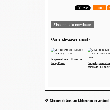
Repost
S'inscrire à la newsletter
Vous aimerez aussi :
Le « parenthèse culture » de
Rouge Cerise
Coup de gueule de n
camarade Philippe P