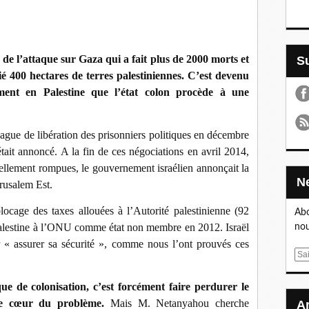
 de l’attaque sur Gaza qui a fait plus de 2000 morts et
rié 400 hectares de terres palestiniennes. C’est devenu
ent en Palestine que l’état colon procède à une
vague de libération des prisonniers politiques en décembre
était annoncé. A la fin de ces négociations en avril 2014,
ciellement rompues, le gouvernement israélien annonçait la
rusalem Est.
blocage des taxes allouées à l’Autorité palestinienne (92
Abo
a Palestine à l’ONU comme état non membre en 2012. Israël
nou
r « assurer sa sécurité », comme nous l’ont prouvés ces
E
m
a
ue de colonisation, c’est forcément faire perdurer le
i
t le cœur du problème.
Mais M. Netanyahou cherche