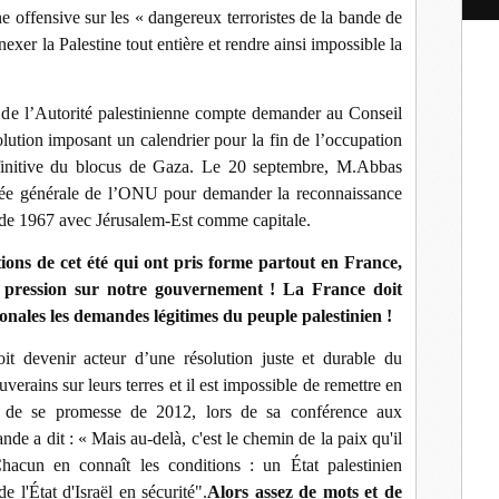
l
ne offensive sur les « dangereux terroristes de la bande de
xer la Palestine tout entière et rendre ainsi impossible la
 de l’Autorité palestinienne compte demander au Conseil
lution imposant un calendrier pour la fin de l’occupation
définitive du blocus de Gaza. Le 20 septembre, M.Abbas
lée générale de l’ONU pour demander la reconnaissance
es de 1967 avec Jérusalem-Est comme capitale.
ions de cet été qui ont pris forme partout en France,
 pression sur notre gouvernement ! La France doit
tionales les demandes légitimes du peuple palestinien !
t devenir acteur d’une résolution juste et durable du
uverains sur leurs terres et il est impossible de remettre en
à de se promesse de 2012, lors de sa conférence aux
de a dit : « Mais au-delà, c'est le chemin de la paix qu'il
hacun en connaît les conditions : un État palestinien
e l'État d'Israël en sécurité".
Alors assez de mots et de