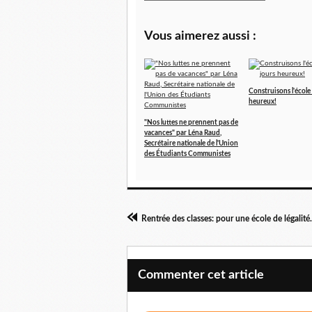
Vous aimerez aussi :
Construisons l'école
heureux!
"Nos luttes ne prennent pas de
vacances" par Léna Raud,
Secrétaire nationale de l'Union
des Étudiants Communistes
Commenter cet article