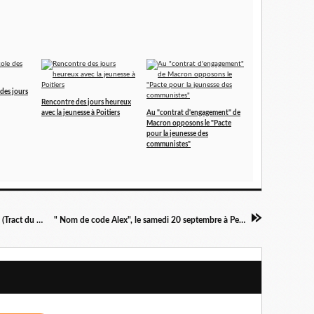
 des jours
Rencontre des jours heureux
avec la jeunesse à Poitiers
Au "contrat d'engagement" de
Macron opposons le "Pacte
pour la jeunesse des
communistes"
Rentrée des classes: pour une école de légalité. (Tract du PCF)
" Nom de code Alex", le samedi 20 septembre à Pernes