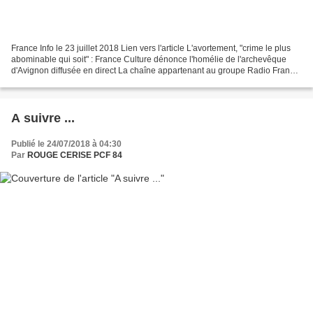
France Info le 23 juillet 2018 Lien vers l'article L'avortement, "crime le plus
abominable qui soit" : France Culture dénonce l'homélie de l'archevêque
d'Avignon diffusée en direct La chaîne appartenant au groupe Radio France
a envoyé un courrier à la...
A suivre ...
Publié le 24/07/2018 à 04:30
Par
ROUGE CERISE PCF 84