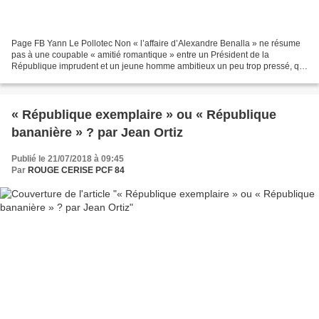
Page FB Yann Le Pollotec Non « l’affaire d’Alexandre Benalla » ne résume
pas à une coupable « amitié romantique » entre un Président de la
République imprudent et un jeune homme ambitieux un peu trop pressé, qui
aurait pété un plomb. Oui, il s’agit d’une...
« République exemplaire » ou « République
bananière » ? par Jean Ortiz
Publié le 21/07/2018 à 09:45
Par
ROUGE CERISE PCF 84