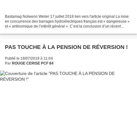
Bastamag Nolwenn Weiler 17 juillet 2018 lien vers l'article original La mise
en concurrence des barrages hydroélectriques français est « dangereuse »
et « antinomique de l’intérêt général ». C’est la conclusion d’un récent
rapport du syndicat Sud énergie...
PAS TOUCHE À LA PENSION DE RÉVERSION !
Publié le 18/07/2018 à 11:04
Par
ROUGE CERISE PCF 84