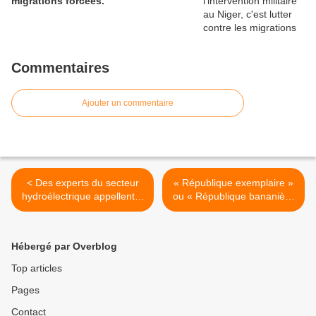
migrations forcées.
Commentaires
Ajouter un commentaire
< Des experts du secteur
« République exemplaire »
hydroélectrique appellent à
ou « République bananière
ne pas privatiser les
» ? par Jean Ortiz >
barrages
Hébergé par Overblog
Top articles
Pages
Contact