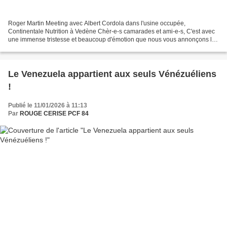
Roger Martin Meeting avec Albert Cordola dans l'usine occupée,
Continentale Nutrition à Vedène Chèr-e-s camarades et ami-e-s, C'est avec
une immense tristesse et beaucoup d'émotion que nous vous annonçons le
décès brutal de notre camarade Roger Martin...
Le Venezuela appartient aux seuls Vénézuéliens
!
Publié le 11/01/2026 à 11:13
Par
ROUGE CERISE PCF 84