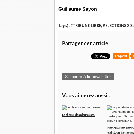
Guillaume Sayon
Tag(s) :
#TRIBUNE LIBRE
,
#ELECTIONS 20
Partager cet article
Repost
S'inscrire à la newsletter
Vous aimerez aussi :
Le chœur des pleureuses.
L’impérialisme améri
réalité, un danger m