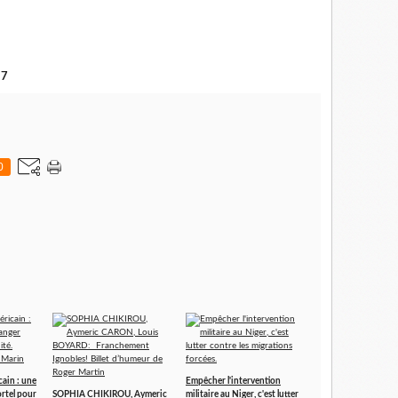
17
0
cain : une
Empêcher l'intervention
ortel pour
SOPHIA CHIKIROU, Aymeric
militaire au Niger, c'est lutter