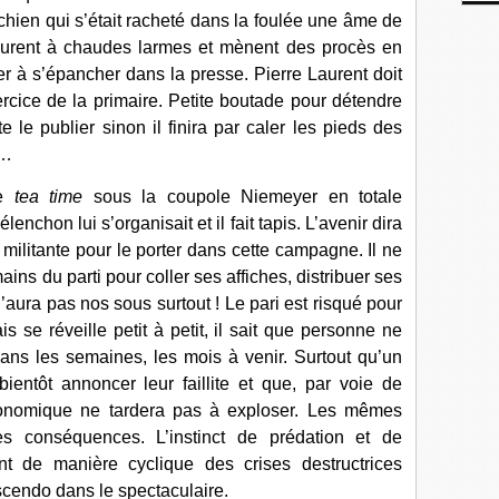
ichien qui s’était racheté dans la foulée une âme de
pleurent à chaudes larmes et mènent des procès en
ier à s’épancher dans la presse. Pierre Laurent doit
xercice de la primaire. Petite boutade pour détendre
te le publier sinon il finira par caler les pieds des
 …
le
tea time
sous la coupole Niemeyer en totale
chon lui s’organisait et il fait tapis. L’avenir dira
e militante pour le porter dans cette campagne. Il ne
ins du parti pour coller ses affiches, distribuer ses
n’aura pas nos sous surtout ! Le pari est risqué pour
is se réveille petit à petit, il sait que personne ne
ans les semaines, les mois à venir. Surtout qu’un
entôt annoncer leur faillite et que, par voie de
onomique ne tardera pas à exploser. Les mêmes
s conséquences. L’instinct de prédation et de
ant de manière cyclique des crises destructrices
escendo dans le spectaculaire.