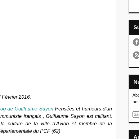
Abo
Février 2016,
nou
log de Guillaume Sayon
Pensées et humeurs d'un
E
communiste français , Guillaume Sayon est m
ilitant,
m
 la culture de la ville d'Avion et membre de la
a
 départementale du PCF (62)
i