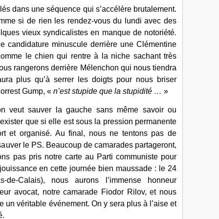
ulés dans une séquence qui s’accélère brutalement.
omme si de rien les rendez-vous du lundi avec des
elques vieux syndicalistes en manque de notoriété.
une candidature minuscule derrière une Clémentine
omme le chien qui rentre à la niche sachant très
s nous rangerons derrière Mélenchon qui nous tiendra
ura plus qu’à serrer les doigts pour nous briser
Forrest Gump, «
n’est stupide que la stupidité …
»
 on veut sauver la gauche sans même savoir ou
xister que si elle est sous la pression permanente
rt et organisé. Au final, nous ne tentons pas de
 sauver le PS. Beaucoup de camarades partageront,
vons pas pris notre carte au Parti communiste pour
éjouissance en cette journée bien maussade : le 24
s-de-Calais), nous aurons l’immense honneur
leur avocat, notre camarade Fiodor Rilov, et nous
re un véritable événement. On y sera plus à l’aise et
é.