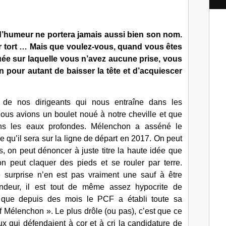
l
 d’humeur ne portera jamais aussi bien son nom.
oir tort … Mais que voulez-vous, quand vous êtes
uée sur laquelle vous n’avez aucune prise, vous
n pour autant de baisser la tête et d’acquiescer
e de nos dirigeants qui nous entraîne dans les
ous avions un boulet noué à notre cheville et que
ans les eaux profondes. Mélenchon a asséné le
ce qu’il sera sur la ligne de départ en 2017. On peut
rs, on peut dénoncer à juste titre la haute idée que
n peut claquer des pieds et se rouler par terre.
e surprise n’en est pas vraiment une sauf à être
ndeur, il est tout de même assez hypocrite de
s que depuis des mois le PCF a établi toute sa
uf Mélenchon ». Le plus drôle (ou pas), c’est que ce
x qui défendaient à cor et à cri la candidature de