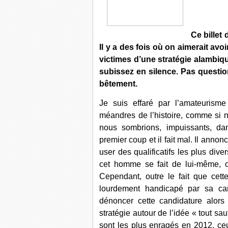
Ce billet
Il y a des fois où on aimerait av
victimes d’une stratégie alambiq
subissez en silence. Pas questio
bêtement.
Je suis effaré par l’amateurism
méandres de l’histoire, comme si n
nous sombrions, impuissants, d
premier coup et il fait mal. Il annon
user des qualificatifs les plus dive
cet homme se fait de lui-même, o
Cependant, outre le fait que cett
lourdement handicapé par sa ca
dénoncer cette candidature alor
stratégie autour de l’idée « tout sa
sont les plus enragés en 2012, ceu