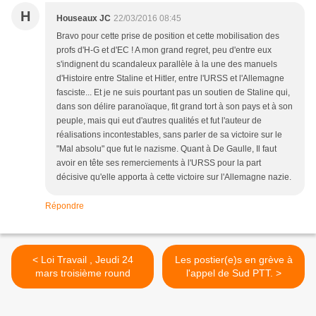
H
Houseaux JC
22/03/2016 08:45
Bravo pour cette prise de position et cette mobilisation des
profs d'H-G et d'EC ! A mon grand regret, peu d'entre eux
s'indignent du scandaleux parallèle à la une des manuels
d'Histoire entre Staline et Hitler, entre l'URSS et l'Allemagne
fasciste... Et je ne suis pourtant pas un soutien de Staline qui,
dans son délire paranoïaque, fit grand tort à son pays et à son
peuple, mais qui eut d'autres qualités et fut l'auteur de
réalisations incontestables, sans parler de sa victoire sur le
"Mal absolu" que fut le nazisme. Quant à De Gaulle, Il faut
avoir en tête ses remerciements à l'URSS pour la part
décisive qu'elle apporta à cette victoire sur l'Allemagne nazie.
Répondre
< Loi Travail , Jeudi 24
Les postier(e)s en grève à
mars troisième round
l'appel de Sud PTT. >