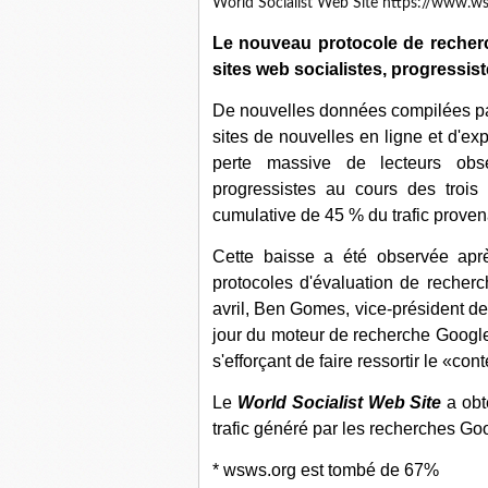
World Socialist Web Site https://www.w
Le nouveau protocole de recherc
sites web socialistes, progressist
De nouvelles données compilées p
sites de nouvelles en ligne et d'ex
perte massive de lecteurs obse
progressistes au cours des trois
cumulative de 45 % du trafic prove
Cette baisse a été observée apr
protocoles d'évaluation de reche
avril, Ben Gomes, vice-président de 
jour du moteur de recherche Google 
s'efforçant de faire ressortir le «con
Le
World Socialist Web Site
a obt
trafic généré par les recherches Goo
* wsws.org est tombé de 67%