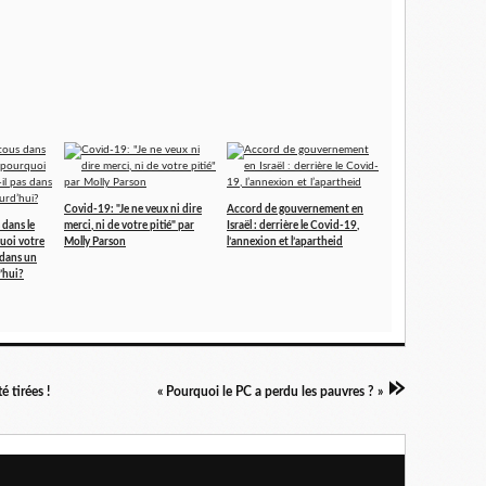
Covid-19: "Je ne veux ni dire
Accord de gouvernement en
 dans le
merci, ni de votre pitié" par
Israël : derrière le Covid-19,
uoi votre
Molly Parson
l’annexion et l’apartheid
 dans un
’hui?
é tirées !
« Pourquoi le PC a perdu les pauvres ? »