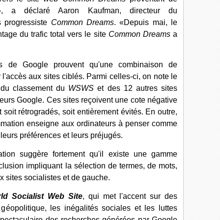
», a déclaré Aaron Kaufman, directeur du
s progressiste
Common Dreams
. «Depuis mai, le
age du trafic total vers le site
Common Dreams
a
ons de Google prouvent qu'une combinaison de
l'accès aux sites ciblés. Parmi celles-ci, on note le
on du classement du
WSWS
et des 12 autres sites
eurs Google. Ces sites reçoivent une cote négative
t soit rétrogradés, soit entièrement évités. En outre,
ammation enseigne aux ordinateurs à penser comme
r leurs préférences et leurs préjugés.
ration suggère fortement qu'il existe une gamme
lusion impliquant la sélection de termes, de mots,
 sites socialistes et de gauche.
ld Socialist Web Site
, qui met l'accent sur des
géopolitique, les inégalités sociales et les luttes
 spectaculaire des recherches générées par Google