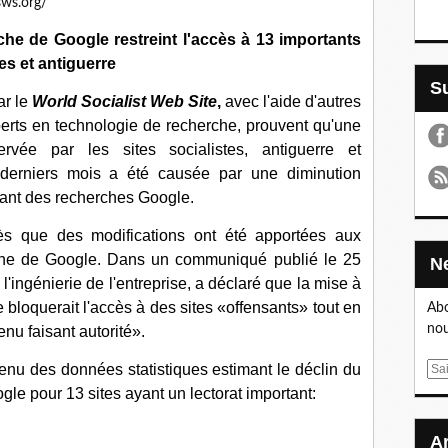
sws.org/
he de Google restreint l'accès à 13 importants
es et antiguerre
ar le
World Socialist Web Site
,
avec l'aide d'autres
perts en technologie de recherche, prouvent qu'une
rvée par les sites socialistes, antiguerre et
 derniers mois a été causée par une diminution
nant des recherches Google.
ès que des modifications ont été apportées aux
rche de Google. Dans un communiqué publié le 25
l'ingénierie de l'entreprise, a déclaré que la mise à
bloquerait l'accès à des sites «offensants» tout en
Abo
nou
tenu faisant autorité».
enu des données statistiques estimant le déclin du
E
m
gle pour 13 sites ayant un lectorat important:
a
i