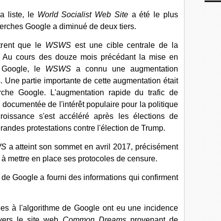
a liste, le
World Socialist Web Site
a été le plus
herches Google a diminué de deux tiers.
trent que le
WSWS
est une cible centrale de la
 Au cours des douze mois précédant la mise en
 Google, le
WSWS
a connu une augmentation
. Une partie importante de cette augmentation était
erche Google. L'augmentation rapide du trafic de
 documentée de l'intérêt populaire pour la politique
roissance s'est accéléré après les élections de
randes protestations contre l'élection de Trump.
S
a atteint son sommet en avril 2017, précisément
mettre en place ses protocoles de censure.
s de Google a fourni des informations qui confirment
ées à l'algorithme de Google ont eu une incidence
 vers le site web
Common Dreams
provenant de