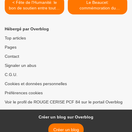
< Fête de l'Humanité: le
Le Beaucet:
bon de soutien entre toutes
commémoration du
les mains.
massacre de Barbarenque,
vendredi 2 août >
Hébergé par Overblog
Top articles
Pages
Contact
Signaler un abus
C.G.U.
Cookies et données personnelles
Préférences cookies
Voir le profil de ROUGE CERISE PCF 84 sur le portail Overblog
Créer un blog sur Overblog
Créer un blog