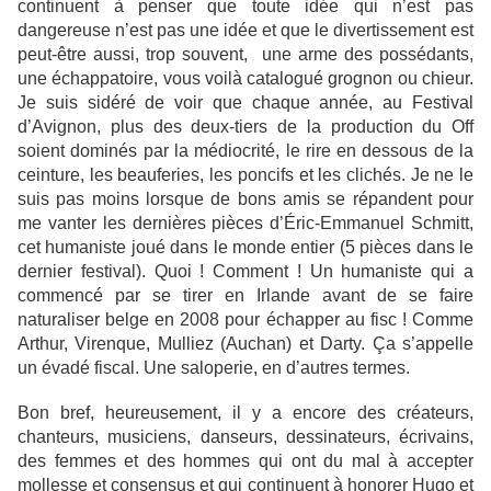
continuent à penser que toute idée qui n’est pas
dangereuse n’est pas une idée et que le divertissement est
peut-être aussi, trop souvent, une arme des possédants,
une échappatoire, vous voilà catalogué grognon ou chieur.
Je suis sidéré de voir que chaque année, au Festival
d’Avignon, plus des deux-tiers de la production du Off
soient dominés par la médiocrité, le rire en dessous de la
ceinture, les beauferies, les poncifs et les clichés. Je ne le
suis pas moins lorsque de bons amis se répandent pour
me vanter les dernières pièces d’Éric-Emmanuel Schmitt,
cet humaniste joué dans le monde entier (5 pièces dans le
dernier festival). Quoi ! Comment ! Un humaniste qui a
commencé par se tirer en Irlande avant de se faire
naturaliser belge en 2008 pour échapper au fisc ! Comme
Arthur, Virenque, Mulliez (Auchan) et Darty. Ça s’appelle
un évadé fiscal. Une saloperie, en d’autres termes.
Bon bref, heureusement, il y a encore des créateurs,
chanteurs, musiciens, danseurs, dessinateurs, écrivains,
des femmes et des hommes qui ont du mal à accepter
mollesse et consensus et qui continuent à honorer Hugo et