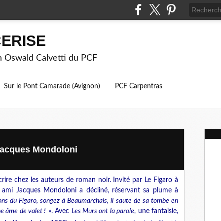
ERISE
on Oswald Calvetti du PCF
Sur le Pont Camarade (Avignon)
PCF Carpentras
Jacques Mondoloni
rire chez les auteurs de roman noir. Invité par Le Figaro à
re ami Jacques Mondoloni a décliné, réservant sa plume à
ons du Figaro, songez à Beaumarchais, il saute de sa tombe en
ne âme de valet !
». Avec
Les Murs ont la parole
, une fantaisie,