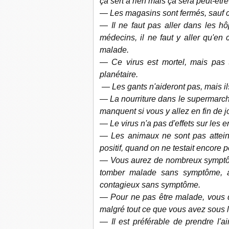
ça sert à rien mais ça sera peut-être
— Les magasins sont fermés, sauf c
— Il ne faut pas aller dans les hôp
médecins, il ne faut y aller qu'e
malade.
— Ce virus est mortel, mais pas t
planétaire.
— Les gants n'aideront pas, mais i
— La nourriture dans le supermarch
manquent si vous y allez en fin de jo
— Le virus n'a pas d'effets sur les en
— Les animaux ne sont pas atteints
positif, quand on ne testait encore 
— Vous aurez de nombreux symptôm
tomber malade sans symptôme, a
contagieux sans symptôme.
— Pour ne pas être malade, vous 
malgré tout ce que vous avez sous l
— Il est préférable de prendre l'a