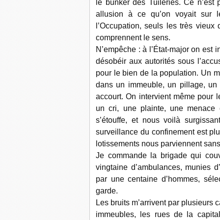
le bunker des Tuileries. Ce n’est 
allusion à ce qu’on voyait sur 
l’Occupation, seuls les très vieux 
comprennent le sens.
N’empêche : à l’État-major on est in
désobéir aux autorités sous l’accu
pour le bien de la population. Un 
dans un immeuble, un pillage, un d
accourt. On intervient même pour 
un cri, une plainte, une menac
s’étouffe, et nous voilà surgiss
surveillance du confinement est pl
lotissements nous parviennent sans ê
Je commande la brigade qui couvr
vingtaine d’ambulances, munies d’
par une centaine d’hommes, sélec
garde.
Les bruits m’arrivent par plusieurs
immeubles, les rues de la capita