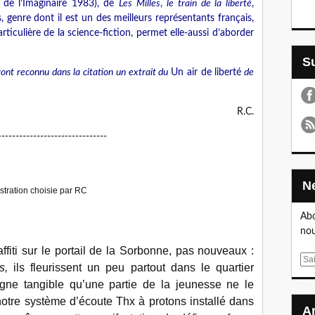
 de l’Imaginaire 1983), de
Les Milles
,
le train de la liberté
,
s, genre dont il est un des meilleurs représentants français,
ticulière de la science-fiction, permet elle-aussi d’aborder
ont reconnu dans la citation un extrait du
Un air de liberté
de
R.C.
-------------------------------
ustration choisie par RC
Abo
nou
affiti sur le portail de la Sorbonne, pas nouveaux :
E
s,
ils fleurissent un peu partout dans le quartier
m
igne tangible qu’une partie de la jeunesse ne le
a
notre système d’écoute Thx à protons installé dans
i