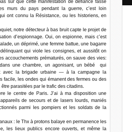
pas sûr que cette manifestation de défiance fasse
l
les murs du pays pendant la guerre, c’est loin
qui ont connu la Résistance, ou les historiens, en
quiet, notre détecteur à bas bruit capte le projet de
sation d’espionnage. Oui, on espionne, mais c’est
malade, un déprimé, une femme battue, une bagarre
élinquant qui viole les consignes, et aussitôt on
les accouchements prématurés, on sauve des vies:
e dans une chambre, un agonisant, un bébé qui
ant avec la brigade urbaine — à la campagne la
us facile, les ondes qui émanent des fermes ou des
tre parasitées par le trafic des citadins.
e le centre de Paris. J’ai à ma disposition une
appareils de secours et de lasers lourds, maniés
tionnés parmi les pompiers et les soldats de la
 canaux : le Thx à protons balaye en permanence les
le, les lieux publics encore ouverts, et même la