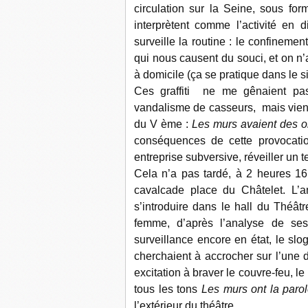
circulation sur la Seine, sous for
interprètent comme l’activité en 
surveille la routine : le confineme
qui nous causent du souci, et on n’
à domicile (ça se pratique dans le si
Ces graffiti ne me gênaient pas
vandalisme de casseurs, mais vient 
du V ème :
Les murs avaient des ore
conséquences de cette provocatio
entreprise subversive, réveiller un t
Cela n’a pas tardé, à 2 heures 16,
cavalcade place du Châtelet. L’a
s’introduire dans le hall du Théâtr
femme, d’après l’analyse de se
surveillance encore en état, le slog
cherchaient à accrocher sur l’une d
excitation à braver le couvre-feu, l
tous les tons
Les murs ont la paro
l’extérieur du théâtre.