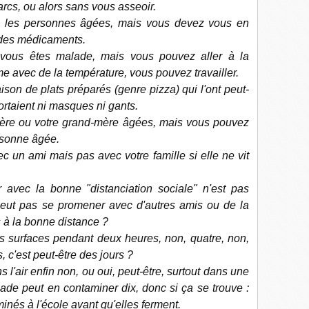
parcs, ou alors sans vous asseoir.
 les personnes âgées, mais vous devez vous en
 des médicaments.
vous êtes malade, mais vous pouvez aller à la
 avec de la température, vous pouvez travailler.
on de plats préparés (genre pizza) qui l'ont peut-
ortaient ni masques ni gants.
mère ou votre grand-mère âgées, mais vous pouvez
rsonne âgée.
un ami mais pas avec votre famille si elle ne vit
vec la bonne "distanciation sociale" n'est pas
peut pas se promener avec d'autres amis ou de la
rs à la bonne distance ?
tes surfaces pendant deux heures, non, quatre, non,
, c'est peut-être des jours ?
l'air enfin non, ou oui, peut-être, surtout dans une
de peut en contaminer dix, donc si ça se trouve :
inés à l'école avant qu'elles ferment.