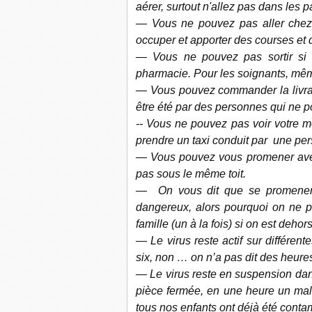
aérer, surtout n'allez pas dans les 
— Vous ne pouvez pas aller chez
occuper et apporter des courses et
— Vous ne pouvez pas sortir si 
pharmacie. Pour les soignants, même
— Vous pouvez commander la livrais
être été par des personnes qui ne p
-- Vous ne pouvez pas voir votre 
prendre un taxi conduit par une pe
— Vous pouvez vous promener avec 
pas sous le même toit.
— On vous dit que se promener a
dangereux, alors pourquoi on ne 
famille (un à la fois) si on est deho
— Le virus reste actif sur différen
six, non … on n’a pas dit des heures
— Le virus reste en suspension dans 
pièce fermée, en une heure un mala
tous nos enfants ont déjà été contam