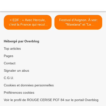
< EDF : « Avec Hercule,
Festival d'Avignon. À voir:
c’est la France qui recule
"Mawlana" et "Le
! » Fabien Gay / Fabien
démocrate (en duo) " >
Roussel
Hébergé par Overblog
Top articles
Pages
Contact
Signaler un abus
C.G.U.
Cookies et données personnelles
Préférences cookies
Voir le profil de ROUGE CERISE PCF 84 sur le portail Overblog