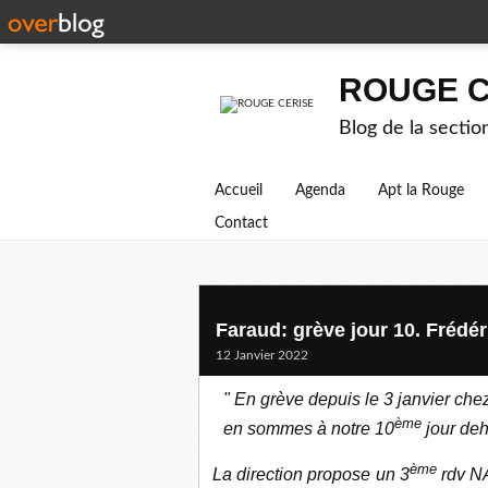
ROUGE C
Blog de la secti
Accueil
Agenda
Apt la Rouge
Contact
Faraud: grève jour 10. Frédéri
12 Janvier 2022
" En grève depuis le 3 janvier ch
ème
en sommes à notre 10
jour deh
ème
La direction propose un 3
rdv NA