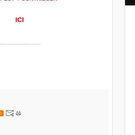
l
ICI
---------------------------
0