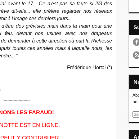
ocial avant le 17... Ce n'est pas sa faute si 2/3 des
ève dit-elle... elle préfère regarder nos réseaux
oit à l'image ces derniers jours...
le d'être des grévistes main dans la main pour une
du feu, devant nos usines avec nos drapeaux
s de demander à cette direction où part la Richesse
puis toutes ces années mais à laquelle nous, les
ndre... "
Frédérique Hortal (*)
d
Abo
---------------------
nou
NONS LES FARAUD!
E
m
NOTTE EST EN LIGNE,
a
i
PEUT Y CONTRIBUER