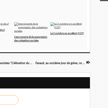
sécu?
Le 2 octobre on accélère! (CGT)
L'escroquerie de la suppression
des cotisations sociales
École: grève du jeudi 13 janvier, pour les communistes "L'élévation du niveau de connaissance de la jeunesse est un enjeu de société"
Faraud, au onzième jour de grève, ce qui n'était pas possible l'est devenu!