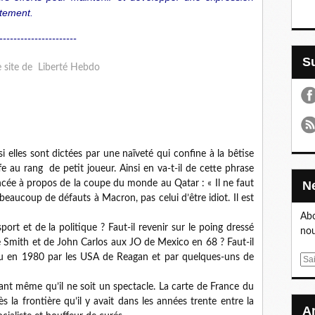
tement.
----------------------
e site de Liberté Hebdo
 elles sont dictées par une naïveté qui confine à la bêtise
e au rang de petit joueur. Ainsi en va-t-il de cette phrase
e à propos de la coupe du monde au Qatar : « Il ne faut
beaucoup de défauts à Macron, pas celui d’être idiot. Il est
Abo
port et de la politique ? Faut-il revenir sur le poing dressé
nou
 Smith et de John Carlos aux JO de Mexico en 68 ? Faut-il
ou en 1980 par les USA de Reagan et par quelques-uns de
E
m
vant même qu’il ne soit un spectacle. La carte de France du
a
 la frontière qu’il y avait dans les années trente entre la
i