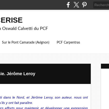
ERISE
on Oswald Calvetti du PCF
Sur le Pont Camarade (Avignon)
PCF Carpentras
sie. Jérôme Leroy
i dans le Nord, et Jérôme Leroy, son auteur, nous ont
ils y ont fait paraître.
rs efforts pour maintenir et développer une expression