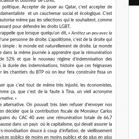
ocialiste et bouffeur de curés.
l
olitique. Accepter de jouer au Qatar, c’est accepter de
damentaliste et un cauchemar social et écologique. C’est
n’autorise même pas les sélections qui le souhaitent, comme
ssard pour défendre les droits LGBT.
rappelle que lorsque quelqu’un dit, «
Arrêtez un peu avec la
une personne de droite. L’apolitisme, c’est de la droite qui
on simple : le monde est naturellement de droite. Le monde
ve dans la même journée à apprendre que la rémunération
e 52% et que le nouveau régime d’indemnisation des
la durée des indemnisations, histoire que ces feignasses
ur les chantiers du BTP où on leur fera construire fissa un
er que c’est tout de même très injuste, les économistes,
omme ça, que c’est de la faute à Tina, un vieil acronyme
rnative. »
ne alternative. On pouvait très bien refuser d’envoyer nos
en décider que la contribution fiscale de Monsieur Carlos
pains du CAC 40 avec une rémunération totale de 66,7
hausse dans un pays où le capitalisme, qui devait assurer la
rs-mondisation douce à coup d’inflation, de vieillissement
rvices publics de moins en moins publics et de plus en plus