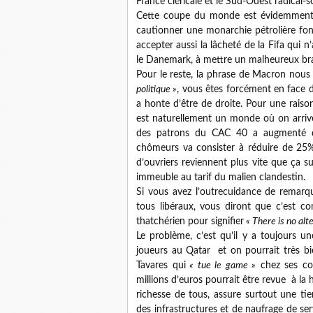
France cléricale et le Sud-Ouest radical-s
Cette coupe du monde est évidemment p
cautionner une monarchie pétrolière fon
accepter aussi la lâcheté de la Fifa qui 
le Danemark, à mettre un malheureux bra
Pour le reste, la phrase de Macron nous 
politique »
, vous êtes forcément en face d’
a honte d’être de droite. Pour une rais
est naturellement un monde où on arri
des patrons du CAC 40 a augmenté d
chômeurs va consister à réduire de 25% 
d’ouvriers reviennent plus vite que ça s
immeuble au tarif du malien clandestin.
Si vous avez l’outrecuidance de remarqu
tous libéraux, vous diront que c’est c
thatchérien pour signifier
« There is no alte
Le problème, c’est qu’il y a toujours u
joueurs au Qatar et on pourrait très bi
Tavares qui
« tue le game »
chez ses co
millions d’euros pourrait être revue à la 
richesse de tous, assure surtout une tie
des infrastructures et de naufrage de se