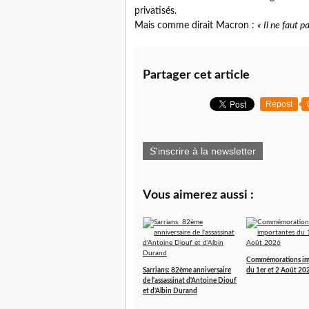
privatisés.
Mais comme dirait Macron :
« Il ne faut p
Partager cet article
Repost
S'inscrire à la newsletter
Vous aimerez aussi :
Commémorations im
Sarrians: 82ème anniversaire
du 1er et 2 Août 20
de l'assassinat d'Antoine Diouf
et d'Albin Durand