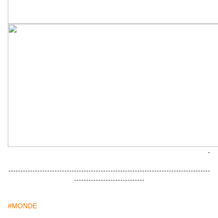
-
-----------------------------------------------------------------------------------
-----------------------------
#MONDE