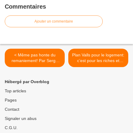
Commentaires
Ajouter un commentaire
< Même pas honte du
Plan Valls pour le logement:
remaniement! Par Serge
c’est pour les riches et
Guérin
contre les locataires; c’est
aussi plus de mal logés et
de sans logis! Communiqué
Hébergé par Overblog
du DAL >
Top articles
Pages
Contact
Signaler un abus
C.G.U.