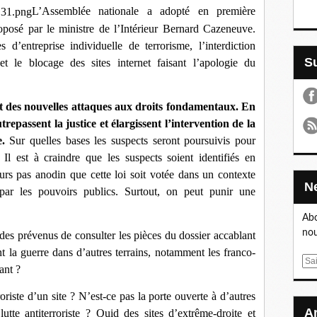
L’Assemblée nationale a adopté en première
 proposé par le ministre de l’Intérieur Bernard Cazeneuve.
s d’entreprise individuelle de terrorisme, l’interdiction
 et le blocage des sites internet faisant l’apologie du
sont des nouvelles attaques aux droits fondamentaux. En
trepassent la justice et élargissent l’intervention de la
.
Sur quelles bases les suspects seront poursuivis pour
 Il est à craindre que les suspects soient identifiés en
leurs pas anodin que cette loi soit votée dans un contexte
 par les pouvoirs publics. Surtout, on peut punir une
Abo
nou
 des prévenus de consulter les pièces du dossier accablant
t la guerre dans d’autres terrains, notamment les franco-
E
ant ?
m
a
oriste d’un site ? N’est-ce pas la porte ouverte à d’autres
i
lutte antiterroriste ? Quid des sites d’extrême-droite et