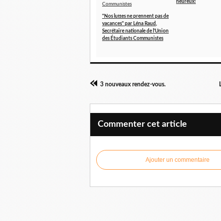
heureux!
"Nos luttes ne prennent pas de
vacances" par Léna Raud,
Secrétaire nationale de l'Union
des Étudiants Communistes
3 nouveaux rendez-vous.
Commenter cet article
Ajouter un commentaire