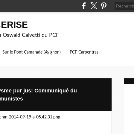
ERISE
on Oswald Calvetti du PCF
Sur le Pont Camarade (Avignon)
PCF Carpentras
ozysme pur jus! Communiqué du
munistes