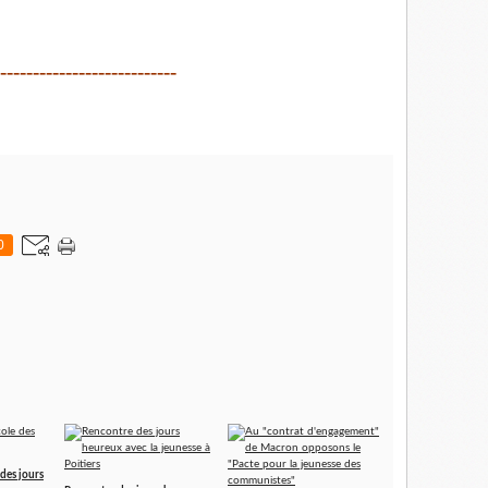
---------------------------
0
 des jours