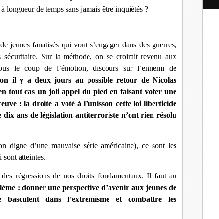
l
 à longueur de temps sans jamais être inquiétés ?
 de jeunes fanatisés qui vont s’engager dans des guerres,
sécuritaire. Sur la méthode, on se croirait revenu aux
ous le coup de l’émotion, discours sur l’ennemi de
sion il y a deux jours au possible retour de Nicolas
n tout cas un joli appel du pied en faisant voter une
uve : la droite a voté à l’unisson cette loi liberticide
 dix ans de législation antiterroriste n’ont rien résolu
ion digne d’une mauvaise série américaine), ce sont les
 sont atteintes.
 des régressions de nos droits fondamentaux. Il faut au
blème : donner une perspective d’avenir aux jeunes de
e basculent dans l’extrémisme et combattre les