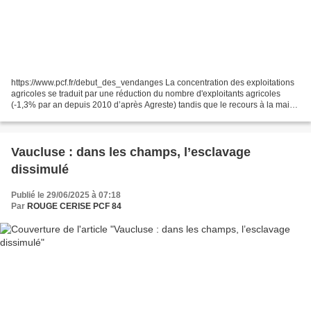
https://www.pcf.fr/debut_des_vendanges La concentration des exploitations
agricoles se traduit par une réduction du nombre d'exploitants agricoles
(-1,3% par an depuis 2010 d’après Agreste) tandis que le recours à la main
d’œuvre salariée progresse. Cette...
Vaucluse : dans les champs, l’esclavage
dissimulé
Publié le 29/06/2025 à 07:18
Par
ROUGE CERISE PCF 84