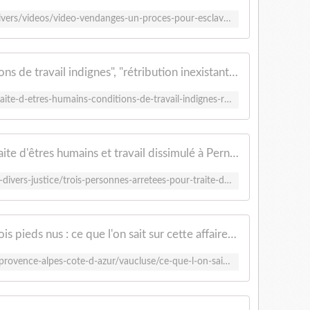
https://www.tf1info.fr/justice-faits-divers/videos/video-vendanges-un-proces-pour-esclavage-35475-2377983.html
"Traite d'êtres humains", "conditions de travail indignes", "rétribution inexistante" : à Châlons-en-Champagne, un procès qui ébranle la filière viticole
https://www.lefigaro.fr/faits-divers/traite-d-etres-humains-conditions-de-travail-indignes-retribution-inexistante-a-chalons-en-champagne-un-proces-qui-ebranle-la-filiere-viticole-20250619
Trois personnes arrêtées pour traite d'êtres humains et travail dissimulé à Pernes-les-Fontaines - ici
https://www.francebleu.fr/infos/faits-divers-justice/trois-personnes-arretees-pour-traite-d-etres-humains-et-travail-dissimule-a-pernes-les-fontaines-3818465
Des journées de 12 heures, parfois pieds nus : ce que l'on sait sur cette affaire de traite d'êtres humains dans une ferme
https://france3-regions.franceinfo.fr/provence-alpes-cote-d-azur/vaucluse/ce-que-l-on-sait-sur-l-affaire-de-traite-d-etre-humains-et-de-travail-dissimule-dans-une-exploitation-agricole-de-pernes-les-fontaines-3172575.html