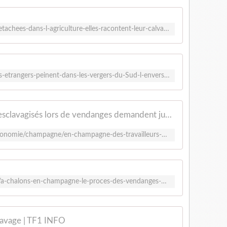
https://reporterre.net/Travailleuses-detachees-dans-l-agriculture-elles-racontent-leur-calvaire-en-France
https://reporterre.net/Des-travailleurs-etrangers-peinent-dans-les-vergers-du-Sud-l-envers-du-manger-francais
En Champagne, des travailleurs esclavagisés lors de vendanges demandent justice - L'Humanité
https://www.humanite.fr/social-et-economie/champagne/en-champagne-des-travailleurs-esclavagises-lors-de-vendanges-demandent-justice
https://www.leparisien.fr/faits-divers/a-chalons-en-champagne-le-proces-des-vendanges-de-la-honte-on-travaillait-comme-des-animaux-18-06-2025-JNGYGJIXK5GIHOMHJOQ4U4WRZU.php
lavage | TF1 INFO