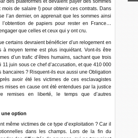
t par des plateformes et devaient payer des sommes
 mois de salaire !) pour obtenir ces contrats. Dans
e l’an dernier, on apprenait que les sommes ainsi
 l’obtention de papiers pour rester en France…
gager que celles et ceux qui y ont cru.
ue certains devraient bénéficier d'un relogement en
s à moyen terme est plus inquiétant. Vont-ils être
imes d’un trafic d’êtres humains, sachant que trois
 11 juin sous ce chef d’accusation, et que 410 000
s bancaires ? Risquent-ils eux aussi une Obligation
 après avoir été les victimes de ces esclavagistes
s mises en cause ont été entendues par la justice
re remises en liberté, le temps que d’autres
e une option
 même victimes de ce type d’exploitation ? Car il
ptionnelles dans les champs. Lors de la fin du