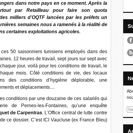
rangers dans notre pays en ce moment. Après la
tout par Retailleau pour faire son quota
des milliers d’OQTF lancées par les préfets un
dernières semaines nous a ramenés à la réalité de
ns certaines exploitations agricoles.
ur ces 50 saisonniers tunisiens employés dans des
nes. 12 heures de travail, sept jours sur sept avec
haque jour, voilà pour les conditions de travail, le
chaque mois. Côté conditions de vie, des locaux
ns des conditions d’hygiène déplorable, une
vements et déplacements…
Abo
nou
es conditions par une douzaine de ces salariés qui
erie de Pernes-les-Fontaines, qu’une enquête
E
rquet de Carpentras
. L'Office central de lutte contre
m
si de ce dossier. C’est ICI Vaucluse (ex France Bleu)
a
i