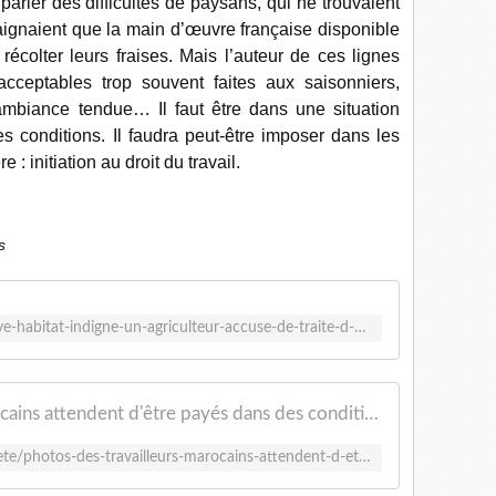
arler des difficultés de paysans, qui ne trouvaient
plaignaient que la main d’œuvre française disponible
 récolter leurs fraises. Mais l’auteur de ces lignes
acceptables trop souvent faites aux saisonniers,
ambiance tendue… Il faut être dans une situation
s conditions. Il faudra peut-être imposer dans les
: initiation au droit du travail.
s
https://reporterre.net/Travail-non-paye-habitat-indigne-un-agriculteur-accuse-de-traite-d-etres-humains
PHOTOS - Des travailleurs marocains attendent d'être payés dans des conditions indignes à Malemort-du-Comtat - ici
https://www.francebleu.fr/infos/societe/photos-des-travailleurs-marocains-attendent-d-etre-payes-dans-des-conditions-indignes-a-malemort-du-comtat-6618890