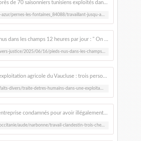
Travaillant jusqu'à 12 h par jour, près de 70 saisonniers tunisiens exploités dans le Vaucluse
https://actu.fr/provence-alpes-cote-d-azur/pernes-les-fontaines_84088/travaillant-jusqu-a-12-h-par-jour-pres-de-70-saisonniers-tunisiens-exploites-dans-le-vaucluse_62788005.html
Vaucluse. Des travailleurs pieds nus dans les champs 12 heures par jour : " On est à la limite de l'esclavage "
https://www.ledauphine.com/faits-divers-justice/2025/06/16/pieds-nus-dans-les-champs-12-heures-par-jour-soupcons-de-violences-travailleurs-exploites-a-pernes-les-fontaines-on-est-a-la-limite-de-l-esclavage
Traite d'êtres humains dans une exploitation agricole du Vaucluse : trois personnes en garde à vue
https://www.ouest-france.fr/societe/faits-divers/traite-detres-humains-dans-une-exploitation-agricole-du-vaucluse-trois-personnes-en-garde-a-vue-56cee370-4d1a-11f0-aa92-854aea8d967a
Travail clandestin : trois chefs d'entreprise condamnés pour avoir illégalement employé des ouvriers agricoles étrangers
https://france3-regions.franceinfo.fr/occitanie/aude/narbonne/travail-clandestin-trois-chefs-d-entreprise-condamnes-pour-avoir-illegalement-employe-des-ouvriers-agricoles-etrangers-3156933.html