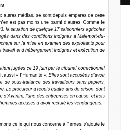
l
urs
x autres médias, se sont depuis emparés de cette
, n’en est pas moins une parmi d’autres. Comme le
23, la situation de quelque 17 saisonniers agricoles
logés dans des conditions indignes à Malemort-du-
ouchant sur la mise en examen des exploitants pour
de travail et d’hébergement indignes et exécution de
ient jugées ce 19 juin par le tribunal correctionnel
dit aussi « l’Humanité ».
Elles sont accusées d’avoir
 de sous-traitance des travailleurs sans papiers,
. Le procureur a requis quatre ans de prison, dont
e d’Avanim, l'une des entreprises en cause, et trois
x hommes accusés d’avoir recruté les vendangeurs.
compris celle qui nous concerne à Pernes,
s’
ajoute le