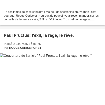
En ces temps de crise sanitaire il y a peu de spectacles en Avignon, c'est
pourquoi Rouge Cerise est heureux de pouvoir vous recommander, sur les
conseils de lecteurs avisés, 2 films: "Voir le jour", un bel hommage aux
soignantes et "Epicentro" où Cuba...
Paul Fructus: l'exil, la rage, le rêve.
Publié le 23/07/2020 à 06:26
Par
ROUGE CERISE PCF 84