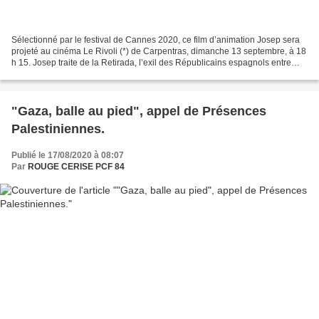
Sélectionné par le festival de Cannes 2020, ce film d’animation Josep sera
projeté au cinéma Le Rivoli (*) de Carpentras, dimanche 13 septembre, à 18
h 15. Josep traite de la Retirada, l’exil des Républicains espagnols entre
1936 et 1939. 25 000 d’entre...
"Gaza, balle au pied", appel de Présences
Palestiniennes.
Publié le 17/08/2020 à 08:07
Par
ROUGE CERISE PCF 84