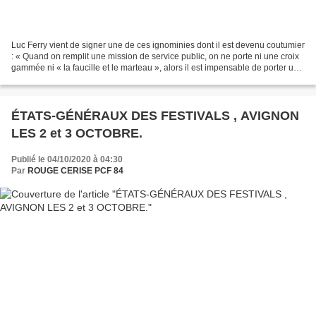
Luc Ferry vient de signer une de ces ignominies dont il est devenu coutumier
: « Quand on remplit une mission de service public, on ne porte ni une croix
gammée ni « la faucille et le marteau », alors il est impensable de porter un
foulard ». Je ne suis...
ÉTATS-GÉNÉRAUX DES FESTIVALS , AVIGNON
LES 2 et 3 OCTOBRE.
Publié le 04/10/2020 à 04:30
Par
ROUGE CERISE PCF 84