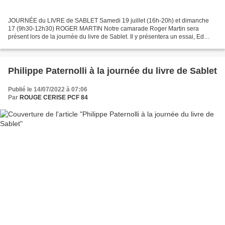
JOURNÉE du LIVRE de SABLET Samedi 19 juillet (16h-20h) et dimanche
17 (9h30-12h30) ROGER MARTIN Notre camarade Roger Martin sera
présent lors de la journée du livre de Sablet. Il y présentera un essai, Ed
Lacy : un inconnu nommé Len Zinberg où il est...
Philippe Paternolli à la journée du livre de Sablet
Publié le 14/07/2022 à 07:06
Par
ROUGE CERISE PCF 84