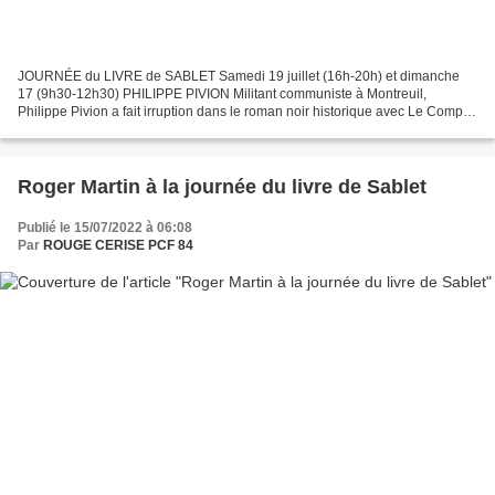
JOURNÉE du LIVRE de SABLET Samedi 19 juillet (16h-20h) et dimanche
17 (9h30-12h30) PHILIPPE PIVION Militant communiste à Montreuil,
Philippe Pivion a fait irruption dans le roman noir historique avec Le Complot
de l’Ordre noir, premier volume de la Trilogie...
Roger Martin à la journée du livre de Sablet
Publié le 15/07/2022 à 06:08
Par
ROUGE CERISE PCF 84