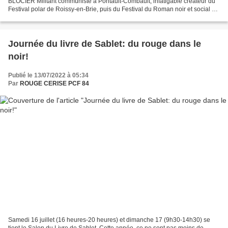
BLOCIER Militant communiste à Pontault-Combault, infatigable créateur du
Festival polar de Roissy-en-Brie, puis du Festival du Roman noir et social de
Vitry-sur-Seine, Antoine Blocier...
Journée du livre de Sablet: du rouge dans le
noir!
Publié le 13/07/2022 à 05:34
Par
ROUGE CERISE PCF 84
Samedi 16 juillet (16 heures-20 heures) et dimanche 17 (9h30-14h30) se
tient le Salon du Livre de Sablet. Cette année, ce ne sont pas moins de