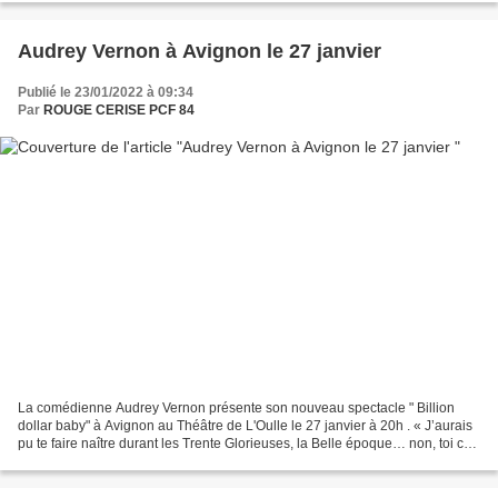
Audrey Vernon à Avignon le 27 janvier
Publié le 23/01/2022 à 09:34
Par
ROUGE CERISE PCF 84
La comédienne Audrey Vernon présente son nouveau spectacle " Billion
dollar baby" à Avignon au Théâtre de L'Oulle le 27 janvier à 20h . « J’aurais
pu te faire naître durant les Trente Glorieuses, la Belle époque… non, toi ce
sera extinction de masse,...