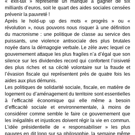
« exit-tax » représente un manque à gagner de six
milliards d’euros, soit le quart des aides sociales censées
prévenir la pauvreté !
Après le hold-up up des mots « progrès » ou «
révolution », nous pouvons nous risquer à une définition
du macronisme : une politique de classe au service des
puissants, une violence antisociale des plus brutales
noyée dans la démagogie verbale. Le zèle avec lequel ce
gouvernement attaque les plus fragiles n’a d’égal que son
silence sur les dividendes record qui confortent l’oisiveté
des plus riches et sa cécité volontaire sur la fraude et
l’évasion fiscale qui représentent près de quatre fois les
aides aux plus démunis.
Les politiques de solidarité sociale, fiscale, en matière de
logement ou d’aménagement du territoire sont essentielles
à l’efficacité économique qui elle même a besoin
d’efficacité sociale et environnementale, à moins de
considérer comme semble le faire ce gouvernement que
les inégalités et injustices doivent régir la vie en commun.
L’idée présidentielle de « responsabiliser » les plus
pauvres en dit long sur sa philosophie, la semaine même