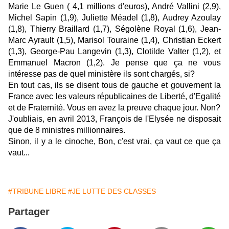
Marie Le Guen ( 4,1 millions d'euros), André Vallini (2,9),
Michel Sapin (1,9), Juliette Méadel (1,8), Audrey Azoulay
(1,8), Thierry Braillard (1,7), Ségolène Royal (1,6), Jean-
Marc Ayrault (1,5), Marisol Touraine (1,4), Christian Eckert
(1,3), George-Pau Langevin (1,3), Clotilde Valter (1,2), et
Emmanuel Macron (1,2). Je pense que ça ne vous
intéresse pas de quel ministère ils sont chargés, si?
En tout cas, ils se disent tous de gauche et gouvernent la
France avec les valeurs républicaines de Liberté, d'Egalité
et de Fraternité. Vous en avez la preuve chaque jour. Non?
J'oubliais, en avril 2013, François de l'Elysée ne disposait
que de 8 ministres millionnaires.
Sinon, il y a le cinoche, Bon, c'est vrai, ça vaut ce que ça
vaut...
#TRIBUNE LIBRE
#JE LUTTE DES CLASSES
Partager