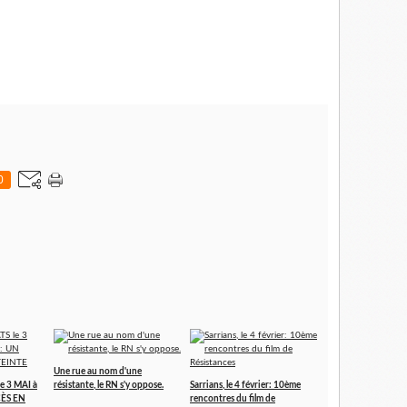
0
Une rue au nom d'une
 3 MAI à
résistante, le RN s'y oppose.
Sarrians, le 4 février: 10ème
ÈS EN
rencontres du film de