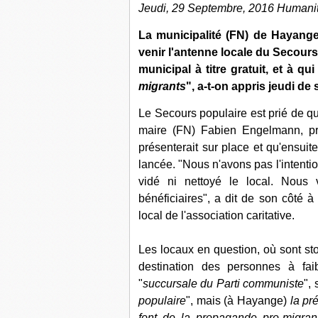
Jeudi, 29 Septembre, 2016 Humanit
La municipalité (FN) de Hayange
venir l'antenne locale du Secours
municipal à titre gratuit, et à q
migrants
", a-t-on appris jeudi d
Le Secours populaire est prié de quit
maire (FN) Fabien Engelmann, pré
présenterait sur place et qu'ensuit
lancée. "Nous n'avons pas l'intentio
vidé ni nettoyé le local. Nous
bénéficiaires", a dit de son côté à
local de l'association caritative.
Les locaux en question, où sont st
destination des personnes à fai
"
succursale du Parti communiste
", 
populaire
", mais (à Hayange)
la pr
font de la propagande pro-migrant