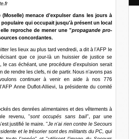
l
e.fr
 (Moselle) menace d'expulser dans les jours à
 populaire qui occupait jusqu'à présent un local
ui elle reproche de mener une "
propagande pro-
e sources concordantes.
ter les lieux au plus tard vendredi, a dit à l'AFP le
cisant que ce jour-là un huissier de justice se
e, le cas échéant, une procédure d'expulsion serait
n de rendre les clefs, ni de partir. Nous n'avons pas
 voulons continuer à venir en aide à nos 776
 l'AFP Anne Duflot-Allievi, la présidente du comité
ockés des denrées alimentaires et des vêtements à
ble revenu, "
sont occupés sans bail
", par une
s'est justifié le maire. "
Je n'ai rien contre le Secours
ésidente et le trésorier sont des militants du PC, qui
s toute l'année
" et "
utilisent l'image du Secours