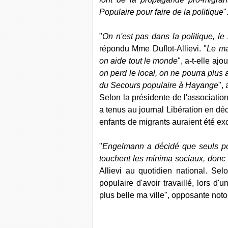
Populaire pour faire de la politique
"
"
On n'est pas dans la politique, l
répondu Mme Duflot-Allievi. "
Le ma
on aide tout le monde
", a-t-elle ajou
on perd le local, on ne pourra plus
du Secours populaire à Hayange
",
Selon la présidente de l'association
a tenus au journal Libération en dé
enfants de migrants auraient été exc
"
Engelmann a décidé que seuls pou
touchent les minima sociaux, donc e
Allievi au quotidien national. Se
populaire d'avoir travaillé, lors d'
plus belle ma ville", opposante noto