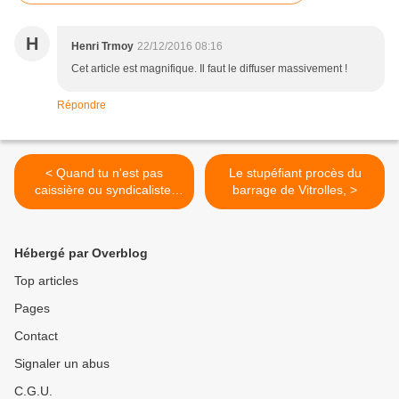
H
Henri Trmoy
22/12/2016 08:16
Cet article est magnifique. Il faut le diffuser massivement !
Répondre
< Quand tu n'est pas
Le stupéfiant procès du
caissière ou syndicaliste,
barrage de Vitrolles, >
quand tu ne t'appelle pas
Traoré ou Sauvage ...
Hébergé par Overblog
Top articles
Pages
Contact
Signaler un abus
C.G.U.