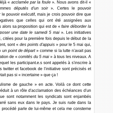
 déjà «
acclamée par la foule
». Nous avons dit-il «
mmes députés d'un soir
». Certes le pouvoir
 le pouvoir exécutif, mais je crois pouvoir dire que
ogatives que celles qui ont été assignées aux
ns alors sa proposition qui est de «
faire déborder la
de poser une date le samedi 5 mai
». Les initiatives
, citées pour la première fois depuis le début de la
nt, sont «
des points d'appuis
» pour le 5 mai qui,
 «
un point de départ
» comme si la lutte n'avait pas
éation de «
comités du 5 mai
» à tous les niveaux. A
 lequel les participant.e.s sont appelés à s'inscrire à
witter et facebook de l'initiative sont précisés et
ait pas si « incertaine » que ça !
lisme de gauche » en acte. Voilà ce dont cette
réduit à un rôle d'acclamation des échéances d'un
 que sont notamment les syndicats sont enjambés
arré sans eux dans le pays. Je suis rude dans la
e procédé parle de lui-même et cela me consterne