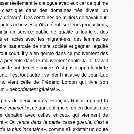
ousser réellement le dialogue avec eux car ce qui me
s, c'est que dans des domaines très divers, un
 démarré. Des centaines de milliers de travailleur-
r les richesses qu'ils créent, sur leurs productions,
rantir un service public de qualité à tou-te-s, des
ité en actes avec les migrant-e-s, des femmes se
oire patriarcale de notre société et gagner l'égalité
é tout court. Il y a en germe dans ce mouvement des
à présents dans le mouvement contre la loi travail
is le but de cette soirée n'est pas d'approfondir le
 Il est tout autre : valider l'initiative de Jean-Luc
ns, vient celle de Frédéric Lordon qui livre son
 un «
débordement général
».
 plus de deux heures. François Ruffin reprend la
e vraiment
», ce qui confirme si on en doutait que
 de débattre avec celles et ceux qui viennent de
ant «
On rentre dans la partie casse gueule, c'est à
tie la plus incertaine
», comme s'il existait un doute