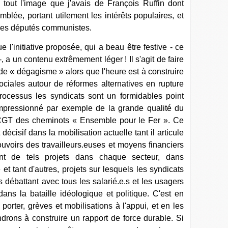
 tout l'image que j'avais de François Ruffin dont
emblée, portant utilement les intérêts populaires, et
des députés communistes.
e l'initiative proposée, qui a beau être festive - ce
 -, a un contenu extrêmement léger ! Il s'agit de faire
 de « dégagisme » alors que l'heure est à construire
ciales autour de réformes alternatives en rupture
rocessus les syndicats sont un formidables point
 impressionné par exemple de la grande qualité du
n CGT des cheminots « Ensemble pour le Fer ». Ce
cisif dans la mobilisation actuelle tant il articule
ouvoirs des travailleurs.euses et moyens financiers
ant de tels projets dans chaque secteur, dans
 et tant d'autres, projets sur lesquels les syndicats
es débattant avec tous les salarié.e.s et les usagers
ns la bataille idéologique et politique. C'est en
 porter, grèves et mobilisations à l'appui, et en les
drons à construire un rapport de force durable. Si