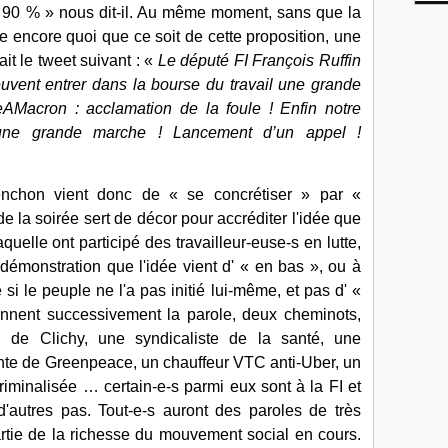
 à 90 % » nous dit-il. Au même moment, sans que la
e encore quoi que ce soit de cette proposition, une
it le tweet suivant : «
Le député FI François Ruffin
uvent entrer dans la bourse du travail une grande
eAMacron
: acclamation de la foule ! Enfin notre
 une grande marche ! Lancement d’un appel !
enchon vient donc de « se concrétiser » par «
de la soirée sert de décor pour accréditer l'idée que
uelle ont participé des travailleur-euse-s en lutte,
a démonstration que l'idée vient d' « en bas », ou à
 le peuple ne l'a pas initié lui-même, et pas d' «
ennent successivement la parole, deux cheminots,
n de Clichy, une syndicaliste de la santé, une
tante de Greenpeace, un chauffeur VTC anti-Uber, un
criminalisée … certain-e-s parmi eux sont à la FI et
d'autres pas. Tout-e-s auront des paroles de très
rtie de la richesse du mouvement social en cours.