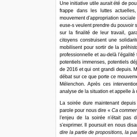
Une initiative utile aurait été de p
frappe dans les luttes actuelle
mouvement d'appropriation sociale a
euse-s veulent prendre du pouvoir su
sur la finalité de leur travail, ga
citoyens construisent une solidar
mobilisent pour sortir de la préhist
professionnelle et au-delà l'égalit
potentiels immenses, potentiels déj
de 2016 et qui ont grandi depuis. Ma
débat sur ce que porte ce mouvement.
Mélenchon. Après ces interventio
analyse de la situation et appelle à
La soirée dure maintenant depuis
parole pour nous dire «
Ca commenc
l'enjeu de la soirée n'était pas
s'exprimer. Il poursuit en nous dis
dire la partie de propositions, la par