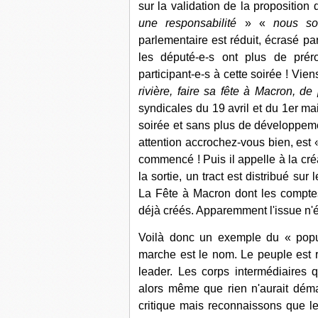
sur la validation de la proposition
une responsabilité
» «
nous so
parlementaire est réduit, écrasé par
les député-e-s ont plus de prér
participant-e-s à cette soirée ! Vie
rivière, faire sa fête à Macron, 
syndicales du 19 avril et du 1er mai
soirée et sans plus de développeme
attention accrochez-vous bien, est
commencé ! Puis il appelle à la cr
la sortie, un tract est distribué sur
La Fête à Macron dont les comptes t
déjà créés. Apparemment l'issue n'ét
Voilà donc un exemple du « popu
marche est le nom. Le peuple est 
leader. Les corps intermédiaires
alors même que rien n'aurait dém
critique mais reconnaissons que l