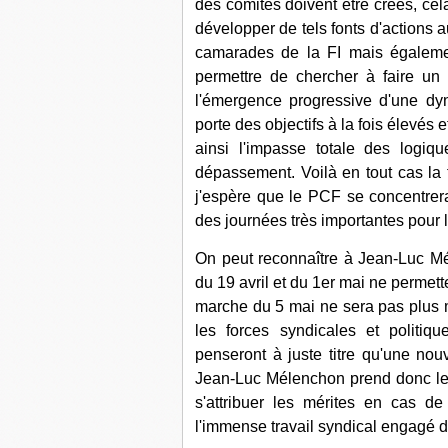
des comités doivent être créés, ce
développer de tels fonts d'actions au
camarades de la FI mais égaleme
permettre de chercher à faire un
l'émergence progressive d'une dy
porte des objectifs à la fois élevés 
ainsi l'impasse totale des logiqu
dépassement. Voilà en tout cas la f
j'espère que le PCF se concentrera 
des journées très importantes pour
On peut reconnaître à Jean-Luc Mél
du 19 avril et du 1er mai ne permette
marche du 5 mai ne sera pas plus mob
les forces syndicales et politiq
penseront à juste titre qu'une nou
Jean-Luc Mélenchon prend donc les
s'attribuer les mérites en cas d
l'immense travail syndical engagé 