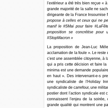
l'extérieur a été très bien reçue «
grande majorité de la salle ne sach
dirigeante de la France Insoumise fa
propose à celles et ceux qui ne pe
manif le
#
5Mai
pour faire
#
LaFêt
proposition se concrétise pour
#
StopMacron
»
La proposition de Jean-Luc Mél
acclamation de la foule ». Le reste 
c'est une assemblée citoyenne, à laq
qui a pris cette décision et faire l
minima est une demande populaire si
en haut ». Des intervenant-e-s pr
une syndicaliste de l'Holiday In
syndicaliste de carrefour, une mili
postier dont l'action syndicale est 
connaissent l'enjeu de la soirée, 
grande qualité qui montrent une pa