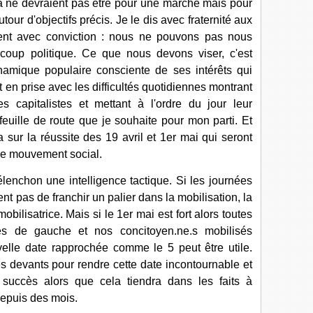
la ne devraient pas être pour une marche mais pour
tour d'objectifs précis. Je le dis avec fraternité aux
nt avec conviction : nous ne pouvons pas nous
 coup politique. Ce que nous devons viser, c'est
namique populaire consciente de ses intérêts qui
et en prise avec les difficultés quotidiennes montrant
es capitalistes et mettant à l'ordre du jour leur
euille de route que je souhaite pour mon parti. Et
sur la réussite des 19 avril et 1er mai qui seront
 le mouvement social.
enchon une intelligence tactique. Si les journées
nt pas de franchir un palier dans la mobilisation, la
ilisatrice. Mais si le 1er mai est fort alors toutes
ues de gauche et nos concitoyen.ne.s mobilisés
velle date rapprochée comme le 5 peut être utile.
 devants pour rendre cette date incontournable et
e succès alors que cela tiendra dans les faits à
depuis des mois.