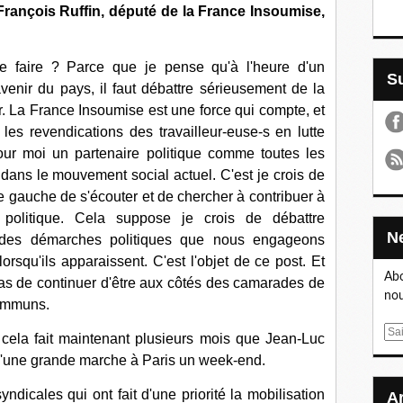
e François Ruffin, député de la France Insoumise,
e faire ? Parce que je pense qu'à l'heure d'un
venir du pays, il faut débattre sérieusement de la
er. La France Insoumise est une force qui compte, et
es revendications des travailleur-euse-s en lutte
our moi un partenaire politique comme toutes les
ans le mouvement social actuel. C'est je crois de
e gauche de s'écouter et de chercher à contribuer à
 politique. Cela suppose je crois de débattre
u des démarches politiques que nous engageons
rsqu'ils apparaissent. C'est l'objet de ce post. Et
Abo
as de continuer d'être aux côtés des camarades de
nou
ommuns.
E
 cela fait maintenant plusieurs mois que Jean-Luc
m
d'une grande marche à Paris un week-end.
a
i
ndicales qui ont fait d'une priorité la mobilisation