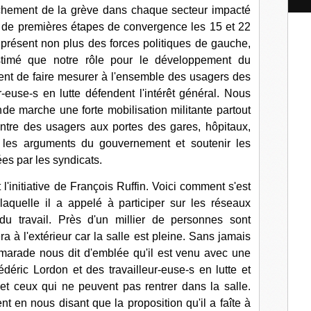
l
enchement de la grève dans chaque secteur impacté
lé de premières étapes de convergence les 15 et 22
 présent non plus des forces politiques de gauche,
timé que notre rôle pour le développement du
ment de faire mesurer à l'ensemble des usagers des
r-euse-s en lutte défendent l'intérêt général. Nous
de marche une forte mobilisation militante partout
ontre des usagers aux portes des gares, hôpitaux,
r les arguments du gouvernement et soutenir les
es par les syndicats.
 l'initiative de François Ruffin. Voici comment s'est
laquelle il a appelé à participer sur les réseaux
 travail. Près d'un millier de personnes sont
a à l'extérieur car la salle est pleine. Sans jamais
marade nous dit d'emblée qu'il est venu avec une
édéric Lordon et des travailleur-euse-s en lutte et
 et ceux qui ne peuvent pas rentrer dans la salle.
nt en nous disant que la proposition qu'il a faîte à