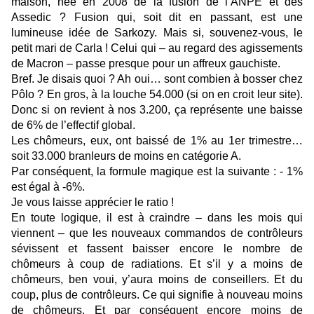
maison, née en 2008 de la fusion de l’ANPE et des
Assedic ? Fusion qui, soit dit en passant, est une
lumineuse idée de Sarkozy. Mais si, souvenez-vous, le
petit mari de Carla ! Celui qui – au regard des agissements
de Macron – passe presque pour un affreux gauchiste.
Bref. Je disais quoi ? Ah oui… sont combien à bosser chez
Pôlo ? En gros, à la louche 54.000 (si on en croit leur site).
Donc si on revient à nos 3.200, ça représente une baisse
de 6% de l’effectif global.
Les chômeurs, eux, ont baissé de 1% au 1er trimestre…
soit 33.000 branleurs de moins en catégorie A.
Par conséquent, la formule magique est la suivante : - 1%
est égal à -6%.
Je vous laisse apprécier le ratio !
En toute logique, il est à craindre – dans les mois qui
viennent – que les nouveaux commandos de contrôleurs
sévissent et fassent baisser encore le nombre de
chômeurs à coup de radiations. Et s’il y a moins de
chômeurs, ben voui, y’aura moins de conseillers. Et du
coup, plus de contrôleurs. Ce qui signifie à nouveau moins
de chômeurs. Et par conséquent encore moins de