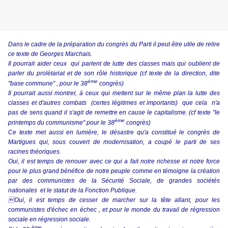
Dans le cadre de la préparation du congrès du Parti il peut être utile de relire
ce texte de Georges Marchais.
Il pourrait aider ceux qui parlent de lutte des classes mais qui oublient de
parler du prolétariat et de son rôle historique (cf texte de la direction, dite
éme
"base commune" , pour le 38
congrès)
Il pourrait aussi montrer, à ceux qui mettent sur le même plan la lutte des
classes et d'autres combats (certes légitimes et importants) que cela n'a
pas de sens quand il s'agit de remettre en cause le capitalisme. (cf texte "le
éme
printemps du communisme" pour le 38
congrès)
Ce texte met aussi en lumière, le désastre qu'a constitué le congrès de
Martigues qui, sous couvert de modernisation, a coupé le parti de ses
racines théoriques.
Oui, il est temps de renouer avec ce qui a fait notre richesse et notre force
pour le plus grand bénéfice de notre peuple comme en témoigne la création
par des communistes de la Sécurité Sociale, de grandes sociétés
nationales et le statut de la Fonction Publique.
Oui, il est temps de cesser de marcher sur la tête allant, pour les
communistes d'échec en échec , et pour le monde du travail de régression
sociale en régression sociale.
ème