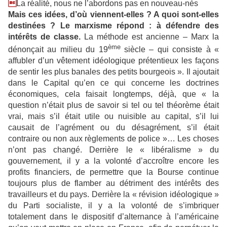

La réalité, nous ne l’abordons pas en nouveau-nés
Mais ces idées, d’où viennent-elles ? A quoi sont-elles
destinées ? Le marxisme répond : à défendre des
intérêts de classe.
La méthode est ancienne – Marx la
ème
dénonçait au milieu du 19
siècle – qui consiste à «
affubler d’un vêtement idéologique prétentieux les façons
de sentir les plus banales des petits bourgeois ». Il ajoutait
dans le Capital qu’en ce qui concerne les doctrines
économiques, cela faisait longtemps, déjà, que « la
question n’était plus de savoir si tel ou tel théorème était
vrai, mais s’il était utile ou nuisible au capital, s’il lui
causait de l’agrément ou du désagrément, s’il était
contraire ou non aux règlements de police »… Les choses
n’ont pas changé. Derrière le « libéralisme » du
gouvernement, il y a la volonté d’accroître encore les
profits financiers, de permettre que la Bourse continue
toujours plus de flamber au détriment des intérêts des
travailleurs et du pays. Derrière la « révision idéologique »
du Parti socialiste, il y a la volonté de s’imbriquer
totalement dans le dispositif d’alternance à l’américaine