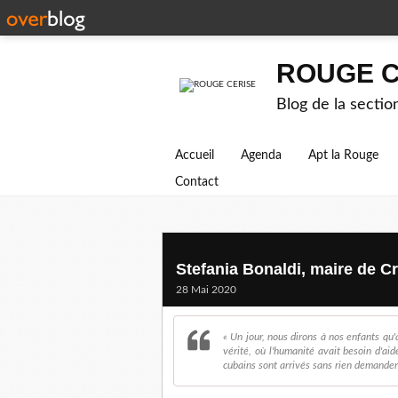
ROUGE C
Blog de la secti
Accueil
Agenda
Apt la Rouge
Contact
Stefania Bonaldi, maire de Cr
28 Mai 2020
« Un jour, nous dirons à nos enfants q
vérité, où l'humanité avait besoin d'ai
cubains sont arrivés sans rien demander 