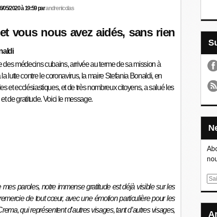
26/05/2020 à 19:59 par
andrenicolas
et vous nous avez aidés, sans rien
naldi
gade des médecins cubains, arrivée au terme de sa mission à
 la lutte contre le coronavirus, la maire Stefania Bonaldi, en
iles et ecclésiastiques, et de très nombreux citoyens, a salué les
et de gratitude. Voici le message.
Abo
nou
E
 mes paroles, notre immense gratitude est déjà visible sur les
m
 remercie de tout cœur, avec une émotion particulière pour les
a
rema, qui représentent d’autres visages, tant d’autres visages,
i