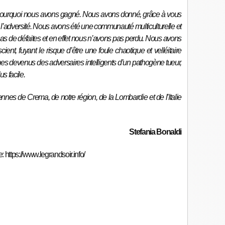
ourquoi nous avons gagné. Nous avons donné, grâce à vous
 de l’adversité. Nous avons été une communauté multiculturelle et
pas de défaites et en effet nous n’avons pas perdu. Nous avons
ent, fuyant le risque d’être une foule chaotique et velléitaire
 devenus des adversaires intelligents d’un pathogène tueur,
us facile.
ennes de Crema, de notre région, de la Lombardie et de l’Italie
Stefania Bonaldi
e:
https://www.legrandsoir.info/