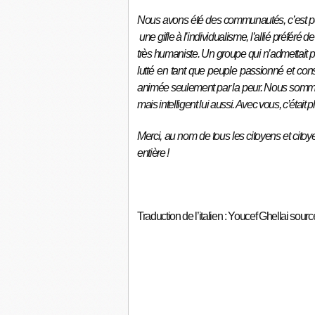
Nous avons été des communautés, c’est p
une gifle à l’individualisme, l’allié préféré
très humaniste. Un groupe qui n’admettait 
lutté en tant que peuple passionné et consci
animée seulement par la peur. Nous sommes
mais intelligent lui aussi. Avec vous, c’était pl
Merci, au nom de tous les citoyens et citoy
entière !
Traduction de l’italien : Youcef Ghellai sourc