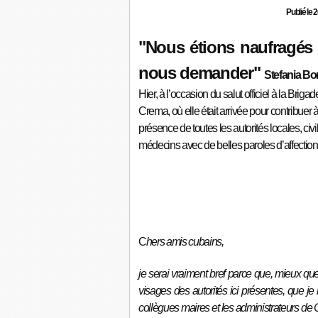
Publié le 
"Nous étions naufragés 
nous demander"
Stefania Bo
Hier, à l’occasion du salut officiel à la Bri
Crema, où elle était arrivée pour contribuer à
présence de toutes les autorités locales, civ
médecins avec de belles paroles d’affection 
C
hers amis cubains,
je serai vraiment bref parce que, mieux que
visages des autorités ici présentes, que je
collègues maires et les administrateurs de C