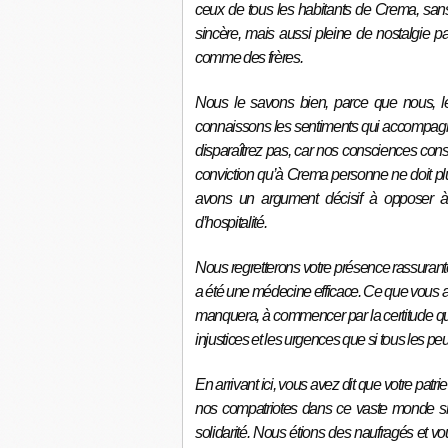
ceux de tous les habitants de Crema, sans 
sincère, mais aussi pleine de nostalgie
comme des frères.
Nous le savons bien, parce que nous, le
connaissons les sentiments qui accompag
disparaîtrez pas, car nos consciences cons
conviction qu’à Crema personne ne doit plu
avons un argument décisif à opposer à 
d’hospitalité.
Nous regretterons votre présence rassurante
a été une médecine efficace. Ce que vous 
manquera, à commencer par la certitude que 
injustices et les urgences que si tous les peup
En arrivant ici, vous avez dit que votre patr
nos compatriotes dans ce vaste monde si 
solidarité. Nous étions des naufragés et 