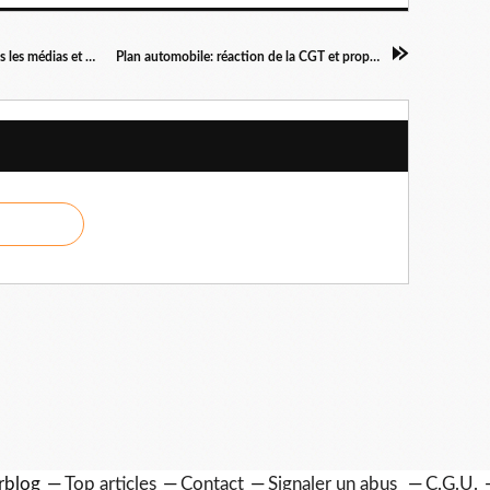
Journée nationale de la Résistance: le PCF dans les médias et message de l'ANACR
Plan automobile: réaction de la CGT et propositions du PCF
erblog
Top articles
Contact
Signaler un abus
C.G.U.