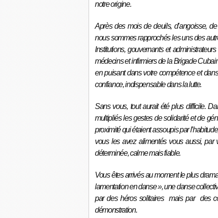
notre origine.
Après des mois de deuils, d’angoisse, d
nous sommes rapprochés les uns des aut
Institutions, gouvernants et administrate
médecins et infirmiers de la Brigade Cubai
en puisant dans votre compétence et dans 
confiance, indispensable dans la lutte.
Sans vous, tout aurait été plus difficile. D
multipliés les gestes de solidarité et de g
proximité qui étaient assoupis par l’habitude
vous les avez alimentés vous aussi, par v
déterminée, calme mais fiable.
Vous êtes arrivés au moment le plus dramat
lamentation en danse », une danse collecti
par des héros solitaires mais par des c
démonstration.