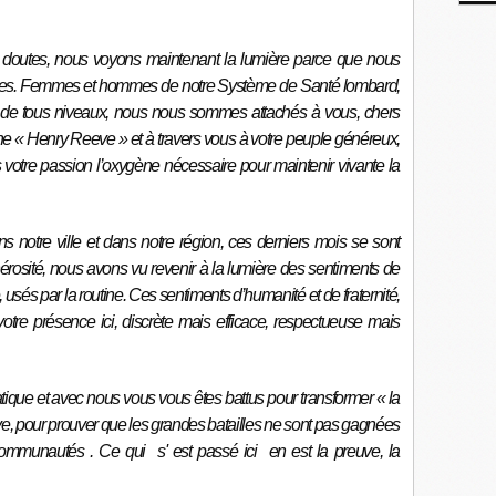
e doutes, nous voyons maintenant la lumière parce que nous
res. Femmes et hommes de notre Système de Santé lombard,
urs de tous niveaux, nous nous sommes attachés à vous, chers
ne « Henry Reeve » et à travers vous à votre peuple généreux,
votre passion l’oxygène nécessaire pour maintenir vivante la
ans notre ville et dans notre région, ces derniers mois se sont
énérosité, nous avons vu revenir à la lumière des sentiments de
, usés par la routine. Ces sentiments d’humanité et de fraternité,
otre présence ici, discrète mais efficace, respectueuse mais
ique et avec nous vous vous êtes battus pour transformer « la
ve, pour prouver que les grandes batailles ne sont pas gagnées
ommunautés . Ce qui s' est passé ici en est la preuve, la