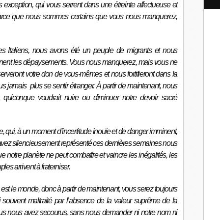
l
exception, qui vous serrent dans une étreinte affectueuse et
 parce que nous sommes certains que vous nous manquerez,
s Italiens, nous avons été un peuple de migrants et nous
nent les dépaysements. Vous nous manquerez, mais vous ne
erveront votre don de vous-mêmes et nous fortifieront dans la
s jamais plus se sentir étranger. À partir de maintenant, nous
quiconque voudrait nuire ou diminuer notre devoir sacré
, qui, à un moment d’incertitude inouïe et de danger imminent,
avez silencieusement représenté ces dernières semaines nous
notre planète ne peut combattre et vaincre les inégalités, les
les arrivent à fraterniser.
ie est le monde, donc à partir de maintenant, vous serez toujours
souvent maltraité par l’absence de la valeur suprême de la
vous nous avez secourus, sans nous demander ni notre nom ni