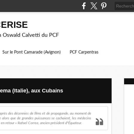
ERISE
on Oswald Calvetti du PCF
Sur le Pont Camarade (Avignon)
PCF Carpentras
ema (Italie), aux Cubains
u'après des décennies de films et de propagande, au moment de
de alors que de grandes puissances se cachaient, les médecins
en retour » Rafael Correa, ancien président d''Équateur.