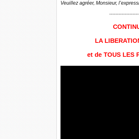
Veuillez agréer, Monsieur, l’expres
-------------------
CONTINU
LA LIBERATI
et de TOUS LES