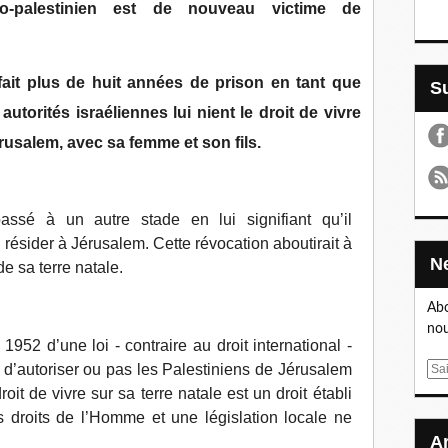
o-palestinien est de nouveau victime de
à fait plus de huit années de prison en tant que
autorités israéliennes lui nient le droit de vivre
Jérusalem, avec sa femme et son fils.
 passé à un autre stade en lui signifiant qu’il
de résider à Jérusalem. Cette révocation aboutirait à
e sa terre natale.
Abo
nou
1952 d’une loi - contraire au droit international -
t » d’autoriser ou pas les Palestiniens de Jérusalem
E
m
roit de vivre sur sa terre natale est un droit établi
a
s droits de l’Homme et une législation locale ne
i