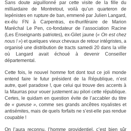
Sans doute aiguillonné par cette visite de la fille du
milliardaire de Montretout, voilà qu’un quarteron de
lepénistes en rupture de ban, emmené par Julien Langard,
ex-élu FN à Carpentras, ex-thuriféraire de Marion
Maréchal Le Pen, co-fondateur de l’association Racine
(Les Enseignants patriotes), ex-Gilet jaune (
« On est chez
nous ! »
) et quelques vieux chevaux de retour intégristes, a
organisé une distribution de tracts samedi 20 dans la ville
où Langard avait échoué à devenir Conseiller
départemental.
Cette fois, le nouvel homme fort dont tout ce joli monde
entend faire le futur président de la République, n’est
autre, quel paradoxe !, que celui qui trouve des accents à
la Maurras pour vouer justement au pilori cette république.
Certes, le quidam en question évite de l’accabler du titre
de
« gueuse »
, comme ses grands ancêtres royalistes et
antisémites, mais de quels forfaits ne s’est-elle pas rendue
coupable !
On l’aura reconnu, l’homme providentiel, c’est bien sûr