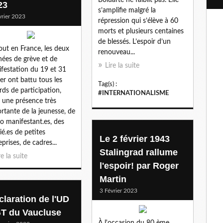
l
23
s’amplifie malgré la
vrier 2023
répression qui s’élève à 60
morts et plusieurs centaines
de blessés. L’espoir d’un
out en France, les deux
renouveau...
nées de grève et de
Lire la suite
festation du 19 et 31
ier ont battu tous les
Tag(s) :
rds de participation,
#INTERNATIONALISME
 une présence très
rtante de la jeunesse, de
o manifestant.es, des
rié.es de petites
Le 2 février 1943
eprises, de cadres...
Stalingrad rallume
re la suite
l'espoir! par Roger
Martin
3 Février 2023
claration de l'UD
T du Vaucluse
À l'occasion du 80 ème