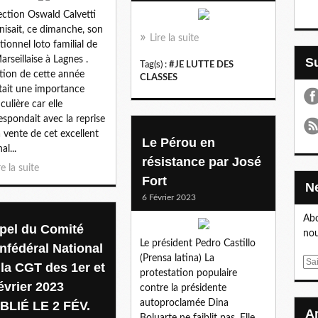
ection Oswald Calvetti
nisait, ce dimanche, son
Lire la suite
itionnel loto familial de
arseillaise à Lagnes .
Tag(s) :
#JE LUTTE DES
ition de cette année
CLASSES
tait une importance
culière car elle
espondait avec la reprise
a vente de cet excellent
Le Pérou en
al...
résistance par José
re la suite
Fort
6 Février 2023
Abo
pel du Comité
nou
Le président Pedro Castillo
nfédéral National
(Prensa latina) La
E
 la CGT des 1er et
protestation populaire
m
évrier 2023
contre la présidente
a
autoproclamée Dina
BLIÉ LE 2 FÉV.
i
Boluarte ne faiblit pas. Elle