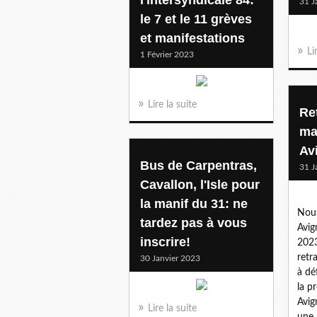
31 J
le 7 et le 11 grèves
et manifestations
Li
1 Février 2023
Lire la suite
Re
ma
Av
Bus de Carpentras,
31 J
Cavallon, l'Isle pour
la manif du 31: ne
Nous
tardez pas à vous
Avig
inscrire!
2023
retr
30 Janvier 2023
à dé
la p
Avig
Lire la suite
une 