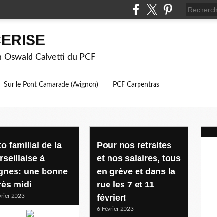
ERISE
on Oswald Calvetti du PCF
Sur le Pont Camarade (Avignon)
PCF Carpentras
o familial de la
Pour nos retraites
rseillaise à
et nos salaires, tous
gnes: une bonne
en grève et dans la
rès midi
rue les 7 et 11
vrier 2023
février!
6 Février 2023