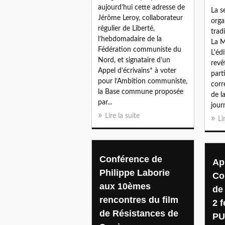
aujourd’hui cette adresse de
La s
Jérôme Leroy, collaborateur
orga
régulier de Liberté,
trad
l’hebdomadaire de la
La M
Fédération communiste du
L'éd
Nord, et signataire d’un
revê
Appel d’écrivains* à voter
parti
pour l’Ambition communiste,
corr
la Base commune proposée
de l
par...
journ
Lire la suite
Li
Conférence de
Ap
Philippe Laborie
Co
aux 10èmes
de
rencontres du film
2 f
de Résistances de
PU