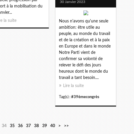
30 Janvier 2023
ort à la mobilisation du
nvier...
re la suite
Nous n'avons qu'une seule
ambition: être utile au
peuple, au monde du travail
et de la création et à la paix
en Europe et dans le monde
Notre Parti vient de
confirmer sa volonté de
relever le défi des jours
heureux dont le monde du
travail a tant besoin....
Lire la suite
Tag(s) :
#39èmecongrès
5
6
7
8
9
1
2
3
4
34
35
36
37
38
39
40
>
>>
0
0
0
0
0
0
0
0
0