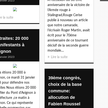
anvier 2023
anniversaire de la victoire de
l'Armée rouge à
Stalingrad,Rouge Cerise
re la suite
publie à nouveau un article
que notre camarade,
l'écrivain Roger Martin, avait
écrit pour le 70éme
traites: 20 000
anniversaire de ce tournant
nifestants à
décisif de la seconde guerre
ignon
mondiale....
anvier 2023
Lire la suite
 étions 20 000 à
39ème congrès,
non, ce mardi 31 janvier
 pour défendre nos
choix de la base
aites Nous étions 20 000
commune:
filer du Pont d'Avignon à
allocution de
réfecture ,ce matin à
non. Ce qui représente
Fabien Roussel
belle progression par