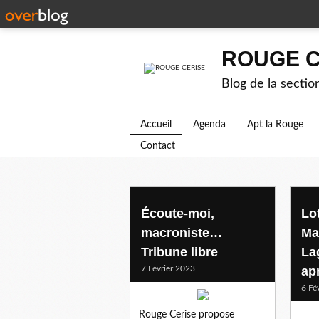
ROUGE C
Blog de la secti
Accueil
Agenda
Apt la Rouge
Contact
Écoute-moi,
Lot
macroniste…
Ma
Tribune libre
La
7 Février 2023
ap
6 Fé
Rouge Cerise propose