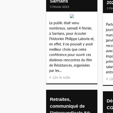
Sarrians
20
5 Février 2023
3 Fé
Le public était venu
Part
nombreux, samedi 4 février,
jour
à Sarrians, pour écouter
mani
l'historien Philippe Laborie et,
janv
en effet, il ne pouvait y avoir
reco
meilleur choix que cette
avec
conférence pour ouvrir ces
impo
dixièmes rencontres du film
prim
de Résistances, organisées
sala
par les...
entr
Lire la suite
Li
Retraites,
Dé
communiqué de
CG
l'intersyndicale 84: