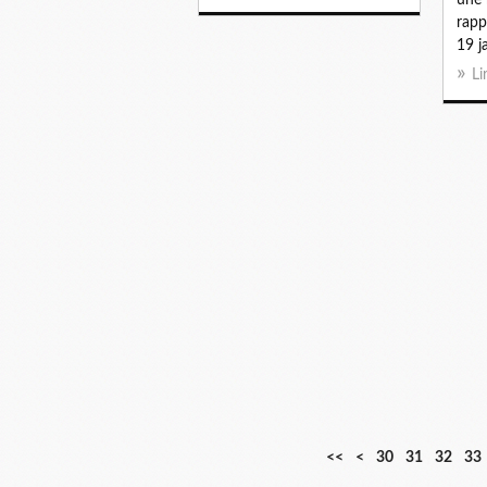
rapp
19 ja
Li
1
2
<<
<
30
31
32
33
0
0