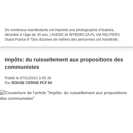
De nombreux manifestants ont imprimé une photographie d’Izabela,
décédée à l’âge de 30 ans. | AGENCJA WYBORCZA.PL VIA REUTERS
Ouest France.fr "Des dizaines de milliers des personnes ont manifesté
samedi dans toute la Pologne choquées après par la mort...
Impôts: du ruissellement aux propositions des
communistes
Publié le 07/11/2021 à 05:30
Par
ROUGE CERISE PCF 84