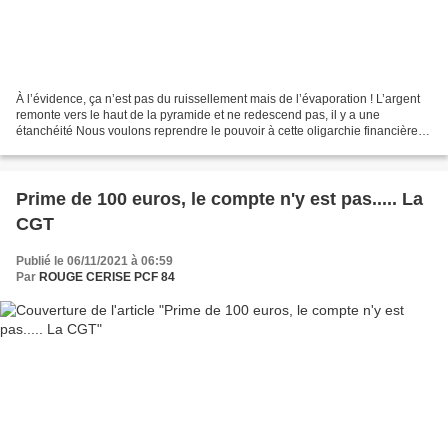
À l’évidence, ça n’est pas du ruissellement mais de l’évaporation ! L’argent
remonte vers le haut de la pyramide et ne redescend pas, il y a une
étanchéité Nous voulons reprendre le pouvoir à cette oligarchie financière,
aux banques, aux milieux d’affaires,...
Prime de 100 euros, le compte n'y est pas..... La
CGT
Publié le 06/11/2021 à 06:59
Par
ROUGE CERISE PCF 84