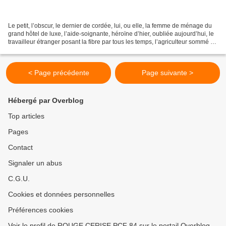
Le petit, l’obscur, le dernier de cordée, lui, ou elle, la femme de ménage du
grand hôtel de luxe, l’aide-soignante, héroïne d’hier, oubliée aujourd’hui, le
travailleur étranger posant la fibre par tous les temps, l’agriculteur sommé de
produire toujours...
< Page précédente
Page suivante >
Hébergé par Overblog
Top articles
Pages
Contact
Signaler un abus
C.G.U.
Cookies et données personnelles
Préférences cookies
Voir le profil de ROUGE CERISE PCF 84 sur le portail Overblog