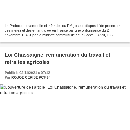
La Protection maternelle et infantile, ou PMI, est un dispositif de protection
des mères et des enfant, créé en France par une ordonnance du 2
novembre 19451 par le ministre communiste de la Santé FRANÇOIS
BILLOUX. "La PMI a joué un rôle précurseur dans...
Loi Chassaigne, rémunération du travail et
retraites agricoles
Publié le 03/11/2021 à 07:12
Par
ROUGE CERISE PCF 84