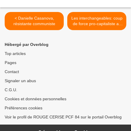
< Danielle Casanova,
Les interchangeables: coup
résistante communiste
de force pro-capitaliste au
PS, surenchère ultra-
libérale à droite, et
maintenant? >
Hébergé par Overblog
Top articles
Pages
Contact
Signaler un abus
C.G.U.
Cookies et données personnelles
Préférences cookies
Voir le profil de ROUGE CERISE PCF 84 sur le portail Overblog