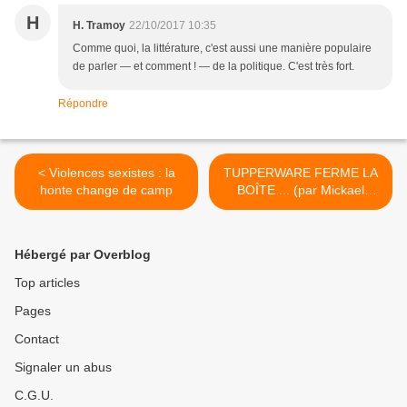
H
H. Tramoy
22/10/2017 10:35
Comme quoi, la littérature, c'est aussi une manière populaire
de parler — et comment ! — de la politique. C'est très fort.
Répondre
< Violences sexistes : la
TUPPERWARE FERME LA
honte change de camp
BOÎTE ... (par Mickael
Wamen) >
Hébergé par Overblog
Top articles
Pages
Contact
Signaler un abus
C.G.U.