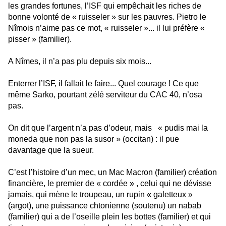
les grandes fortunes, l’ISF qui empêchait les riches de
bonne volonté de « ruisseler » sur les pauvres. Pietro le
Nîmois n’aime pas ce mot, « ruisseler »... il lui préfère «
pisser » (familier).
A Nîmes, il n’a pas plu depuis six mois...
Enterrer l’ISF, il fallait le faire... Quel courage ! Ce que
même Sarko, pourtant zélé serviteur du CAC 40, n’osa
pas.
On dit que l’argent n’a pas d’odeur, mais « pudis mai la
moneda que non pas la susor » (occitan) : il pue
davantage que la sueur.
C’est l’histoire d’un mec, un Mac Macron (familier) création
financière, le premier de « cordée » , celui qui ne dévisse
jamais, qui mène le troupeau, un rupin « galetteux »
(argot), une puissance chtonienne (soutenu) un nabab
(familier) qui a de l’oseille plein les bottes (familier) et qui