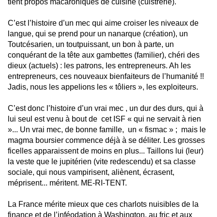
tient propos macaroniques de cuisine (cuistrerie).
C’est l’histoire d’un mec qui aime croiser les niveaux de
langue, qui se prend pour un nanarque (création), un
Toutcésarien, un toutpuissant, un bon à parte, un
conquérant de la tête aux gambettes (familier), chéri des
dieux (actuels) : les patrons, les entrepreneurs. Ah les
entrepreneurs, ces nouveaux bienfaiteurs de l’humanité !!
Jadis, nous les appelions les « tôliers », les exploiteurs.
C’est donc l’histoire d’un vrai mec , un dur des durs, qui à
lui seul est venu à bout de cet ISF « qui ne servait à rien
»... Un vrai mec, de bonne famille, un « fismac » ; mais le
magma boursier commence déjà à se déliter. Les grosses
ficelles apparaissent de moins en plus... Taillons lui (leur)
la veste que le jupitérien (vite redescendu) et sa classe
sociale, qui nous vampirisent, aliènent, écrasent,
méprisent... méritent. ME-RI-TENT.
La France mérite mieux que ces charlots nuisibles de la
finance et de l’inféodation à Washington, au fric et aux