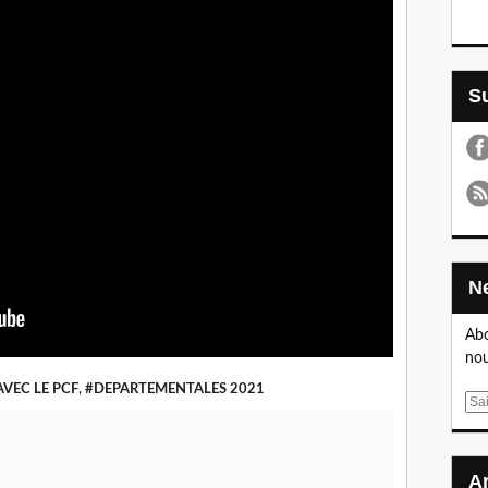
Abo
nou
AVEC LE PCF
,
#DEPARTEMENTALES 2021
E
m
a
i