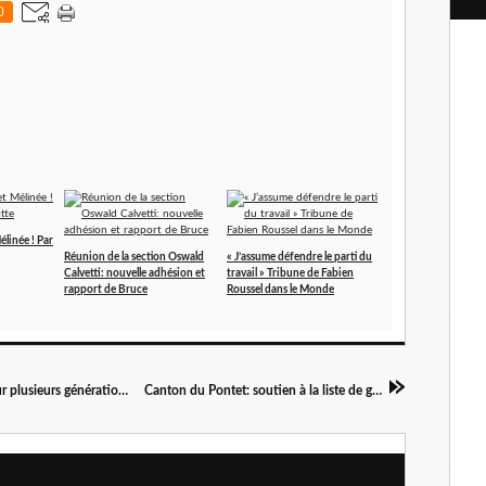
l
0
élinée ! Par
Réunion de la section Oswald
« J’assume défendre le parti du
Calvetti: nouvelle adhésion et
travail » Tribune de Fabien
rapport de Bruce
Roussel dans le Monde
Henri Sterdyniak : L’accumulation de capital sur plusieurs générations est l’essence du capitalisme
Canton du Pontet: soutien à la liste de gauche, mardi 8 juin