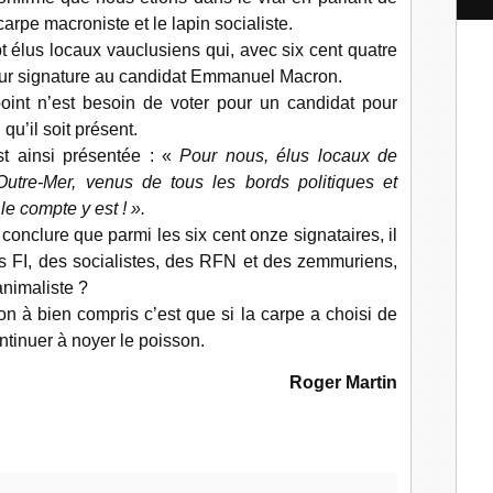
l
arpe macroniste et le lapin socialiste.
t élus locaux vauclusiens qui, avec six cent quatre
eur signature au candidat Emmanuel Macron.
point n’est besoin de voter pour un candidat pour
qu’il soit présent.
st ainsi présentée : «
Pour nous, élus locaux de
utre-Mer, venus de tous les bords politiques et
e compte y est ! ».
 conclure que parmi les six cent onze signataires, il
s FI, des socialistes, des RFN et des zemmuriens,
animaliste ?
on à bien compris c’est que si la carpe a choisi de
ntinuer à noyer le poisson.
Roger Martin