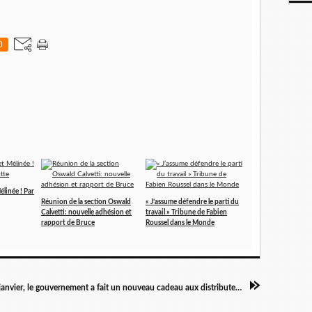
0
élinée ! Par
Réunion de la section Oswald
« J’assume défendre le parti du
Calvetti: nouvelle adhésion et
travail » Tribune de Fabien
rapport de Bruce
Roussel dans le Monde
ce 13 janvier, le gouvernement a fait un nouveau cadeau aux distributeurs privés ... pour mieux tuer EDF