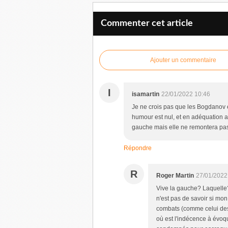
Commenter cet article
Ajouter un commentaire
I
isamartin
22/01/2022 10:46
Je ne crois pas que les Bogdanov 
humour est nul, et en adéquation av
gauche mais elle ne remontera pas
Répondre
R
Roger Martin
27/01/2022
Vive la gauche? Laquelle?
n'est pas de savoir si mon
combats (comme celui des s
où est l'indécence à évoq