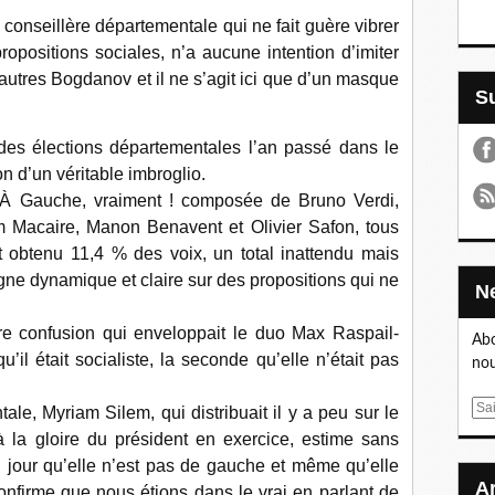
 conseillère départementale qui ne fait guère vibrer
positions sociales, n’a aucune intention d’imiter
autres Bogdanov et il ne s’agit ici que d’un masque
es élections départementales l’an passé dans le
n d’un véritable imbroglio.
e À Gauche, vraiment ! composée de Bruno Verdi,
m Macaire, Manon Benavent et Olivier Safon, tous
it obtenu 11,4 % des voix, un total inattendu mais
ne dynamique et claire sur des propositions qui ne
ire confusion qui enveloppait le duo Max Raspail-
Abo
’il était socialiste, la seconde qu’elle n’était pas
nou
E
ale, Myriam Silem, qui distribuait il y a peu sur le
m
 la gloire du président en exercice, estime sans
a
d jour qu’elle n’est pas de gauche et même qu’elle
i
onfirme que nous étions dans le vrai en parlant de