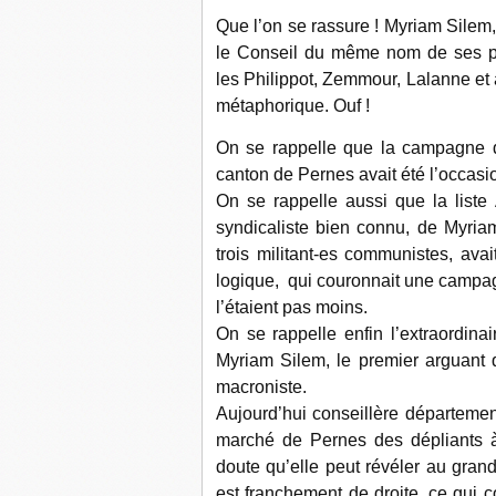
Que l’on se rassure ! Myriam Silem,
le Conseil du même nom de ses pro
les Philippot, Zemmour, Lalanne et 
métaphorique. Ouf !
On se rappelle que la campagne d
canton de Pernes avait été l’occasio
On se rappelle aussi que la list
syndicaliste bien connu, de Myria
trois militant-es communistes, ava
logique, qui couronnait une campag
l’étaient pas moins.
On se rappelle enfin l’extraordina
Myriam Silem, le premier arguant qu
macroniste.
Aujourd’hui conseillère département
marché de Pernes des dépliants à
doute qu’elle peut révéler au gran
est franchement de droite, ce qui c