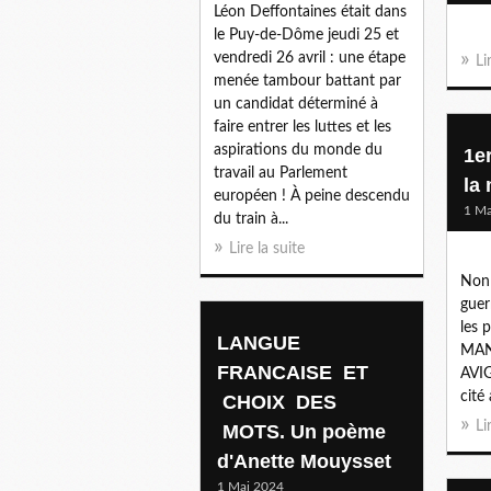
Léon Deffontaines était dans
le Puy-de-Dôme jeudi 25 et
vendredi 26 avril : une étape
Li
menée tambour battant par
un candidat déterminé à
faire entrer les luttes et les
aspirations du monde du
1e
travail au Parlement
la
européen ! À peine descendu
1 Ma
du train à...
Lire la suite
Non 
guer
les 
LANGUE
MAN
FRANCAISE ET
AVI
cité
CHOIX DES
Li
MOTS. Un poème
d'Anette Mouysset
1 Mai 2024