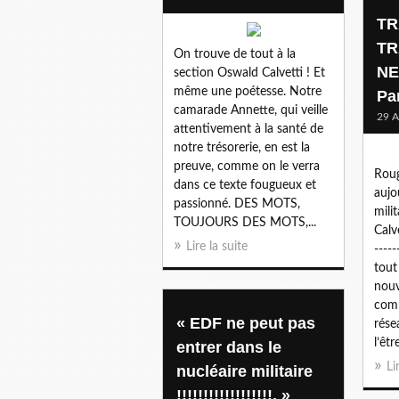
TR
TR
On trouve de tout à la
NE
section Oswald Calvetti ! Et
même une poétesse. Notre
Pa
camarade Annette, qui veille
29 A
attentivement à la santé de
notre trésorerie, en est la
preuve, comme on le verra
Roug
dans ce texte fougueux et
aujo
passionné. DES MOTS,
mili
TOUJOURS DES MOTS,...
Calve
Lire la suite
----
tout
nou
comm
« EDF ne peut pas
rése
l’être
entrer dans le
Li
nucléaire militaire
!!!!!!!!!!!!!!!!!!. »