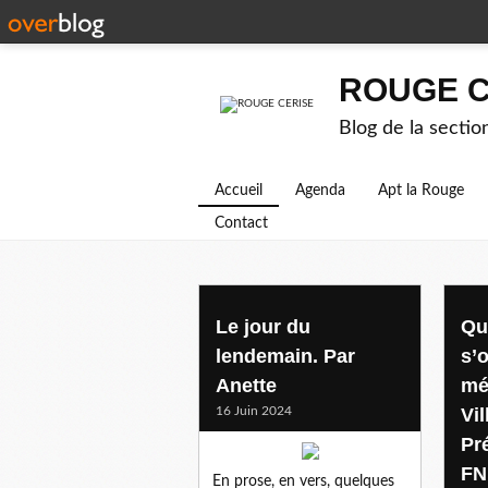
ROUGE C
Blog de la secti
Accueil
Agenda
Apt la Rouge
Contact
Le jour du
Qu
lendemain. Par
s’o
Anette
mé
16 Juin 2024
Vil
Pr
FN
En prose, en vers, quelques