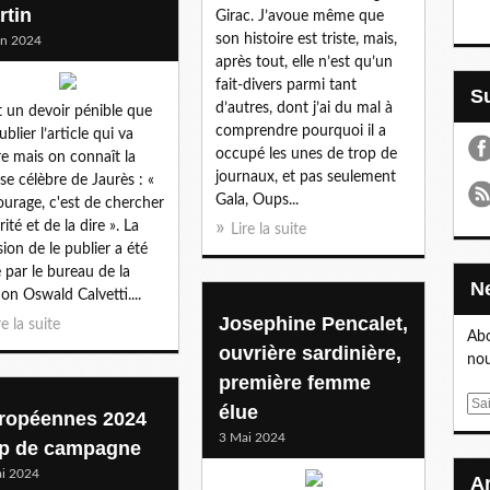
rtin
Girac. J’avoue même que
son histoire est triste, mais,
in 2024
après tout, elle n’est qu’un
fait-divers parmi tant
d’autres, dont j’ai du mal à
t un devoir pénible que
comprendre pourquoi il a
blier l’article qui va
occupé les unes de trop de
re mais on connaît la
journaux, et pas seulement
se célèbre de Jaurès : «
Gala, Oups...
ourage, c'est de chercher
rité et de la dire ». La
Lire la suite
sion de le publier a été
e par le bureau de la
ion Oswald Calvetti....
Josephine Pencalet,
re la suite
Abo
ouvrière sardinière,
nou
première femme
E
élue
ropéennes 2024
m
3 Mai 2024
ip de campagne
a
i
i 2024