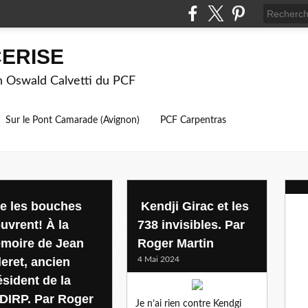
ERISE
on Oswald Calvetti du PCF
Sur le Pont Camarade (Avignon)
PCF Carpentras
e les bouches
Kendji Girac et les
uvrent! À la
738 invisibles. Par
moire de Jean
Roger Martin
leret, ancien
4 Mai 2024
ésident de la
DIRP. Par Roger
Je n’ai rien contre Kendgi