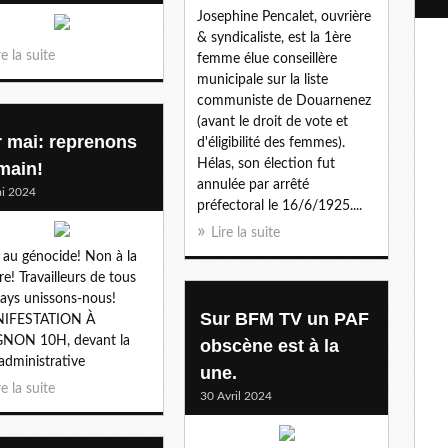
l
Josephine Pencalet, ouvrière
& syndicaliste, est la 1ère
re la suite
femme élue conseillère
municipale sur la liste
communiste de Douarnenez
(avant le droit de vote et
r mai: reprenons
d'éligibilité des femmes).
Hélas, son élection fut
 main!
annulée par arrêté
i 2024
préfectoral le 16/6/1925....
Lire la suite
au génocide! Non à la
re! Travailleurs de tous
pays unissons-nous!
Sur BFM TV un PAF
IFESTATION À
GNON 10H, devant la
obscène est à la
 administrative
une.
re la suite
30 Avril 2024