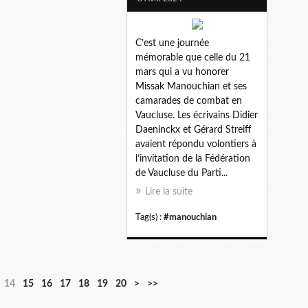
C’est une journée
mémorable que celle du 21
mars qui a vu honorer
Missak Manouchian et ses
camarades de combat en
Vaucluse. Les écrivains Didier
Daeninckx et Gérard Streiff
avaient répondu volontiers à
l’invitation de la Fédération
de Vaucluse du Parti...
Lire la suite
Tag(s) :
#manouchian
3
4
5
6
7
8
9
1
2
3
4
14
15
16
17
18
19
20
>
>>
0
0
0
0
0
0
0
0
0
0
0