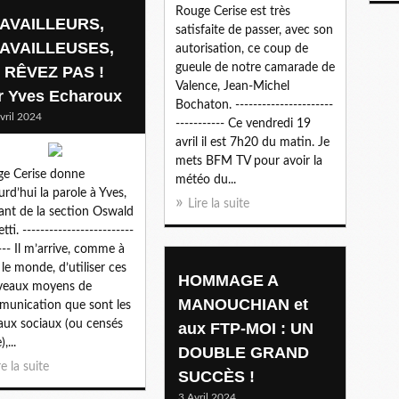
Rouge Cerise est très
AVAILLEURS,
satisfaite de passer, avec son
AVAILLEUSES,
autorisation, ce coup de
gueule de notre camarade de
 RÊVEZ PAS !
Valence, Jean-Michel
r Yves Echaroux
Bochaton. ----------------------
vril 2024
----------- Ce vendredi 19
avril il est 7h20 du matin. Je
mets BFM TV pour avoir la
e Cerise donne
météo du...
urd’hui la parole à Yves,
Lire la suite
tant de la section Oswald
tti. -------------------------
---- Il m’arrive, comme à
 le monde, d’utiliser ces
HOMMAGE A
veaux moyens de
MANOUCHIAN et
unication que sont les
aux sociaux (ou censés
aux FTP-MOI : UN
),...
DOUBLE GRAND
re la suite
SUCCÈS !
3 Avril 2024