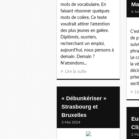
Ma
mots de vocabulaire, En
faisant résonner quelques
6 Ju
mots de colère, Ce texte
voudrait attirer l’attention
des plus jeunes en galère.
C’es
Diplômés, ouvriers,
de pu
recherchant un emploi,
suiv
aujourd’hui, nous pensons à
phra
demain. Demain ?
Le c
N’attendons...
la vé
déci
Lire la suite
pris
sect
Li
« Débunkériser »
Strasbourg et
Bruxelles
Eu
3 Mai 2024
Cl
2 Ma